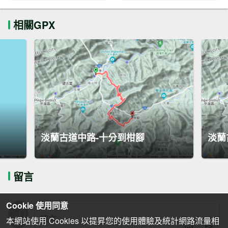
相關GPX
淡蘭古道中路-十分到柑腳
淡蘭
留言
Cookie 使用同意
本網站使用 Cookies 以提昇您的使用體驗及統計網路流量相