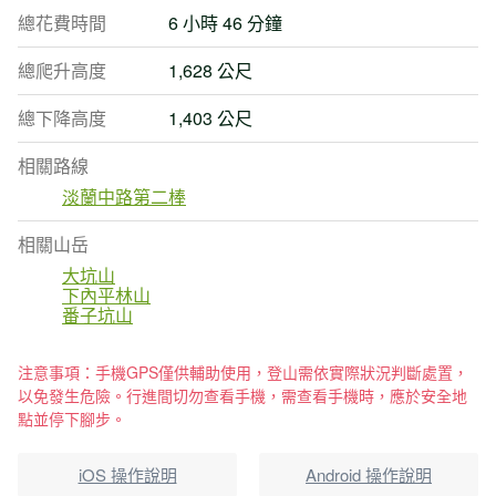
總花費時間
6 小時 46 分鐘
總爬升高度
1,628 公尺
總下降高度
1,403 公尺
相關路線
淡蘭中路第二棒
相關山岳
大坑山
下內平林山
番子坑山
注意事項：手機GPS僅供輔助使用，登山需依實際狀況判斷處置，
以免發生危險。行進間切勿查看手機，需查看手機時，應於安全地
點並停下腳步。
iOS 操作說明
Android 操作說明