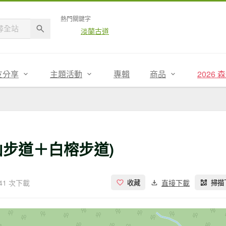
熱門關鍵字
淡蘭古道
友分享
主題活動
專輯
商品
2026
山步道＋白榕步道)
41 次下載
直接下載
收藏
掃描