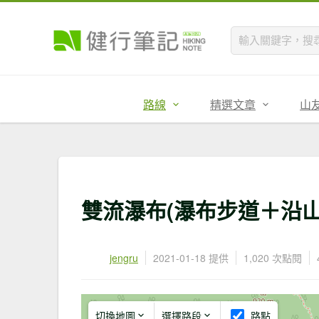
路線
精選文章
山
雙流瀑布(瀑布步道＋沿
jengru
2021-01-18 提供
1,020 次點閱
切換地圖
選擇路段
路點