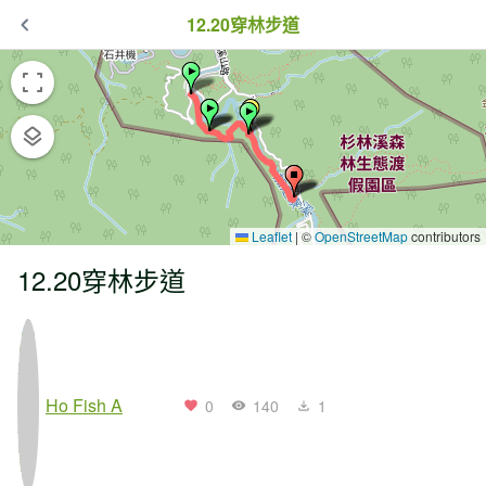
12.20穿林步道
Leaflet
|
©
OpenStreetMap
contributors
12.20穿林步道
Ho Fish A
0
140
1