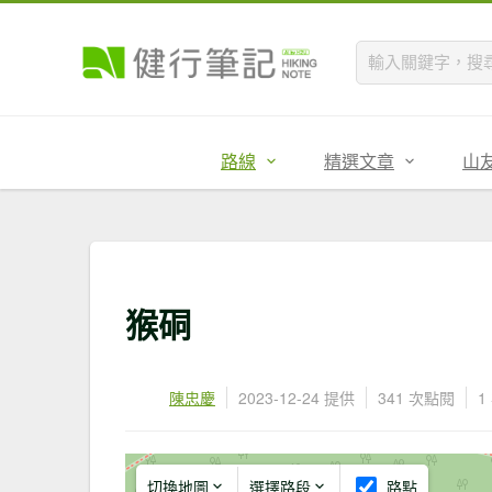
路線
精選文章
山
猴硐
陳忠慶
2023-12-24 提供
341 次點閱
1
切換地圖
選擇路段
路點