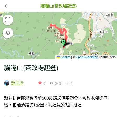
貓囒山(茶改場起登)
Leaflet
|
©
OpenStreetMap
contributors
貓囒山(茶改場起登)
鍾玉玲
0
343
4
新井耕吉郎紀念碑前500尺路邊停車起登，短暫木棧步道
後，柏油道路約1公里，到達氣象站即抵達