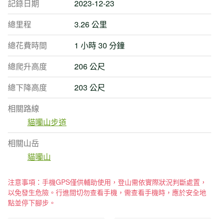
記錄日期
2023-12-23
總里程
3.26 公里
總花費時間
1 小時 30 分鐘
總爬升高度
206 公尺
總下降高度
203 公尺
相關路線
貓囒山步道
相關山岳
貓囒山
注意事項：手機GPS僅供輔助使用，登山需依實際狀況判斷處置，
以免發生危險。行進間切勿查看手機，需查看手機時，應於安全地
點並停下腳步。