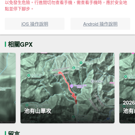
以免發生危險。行進間切勿查看手機，需查看手機時，應於安全地
點並停下腳步。
iOS 操作說明
Android 操作說明
相關GPX
202
池有山單攻
池有
留言