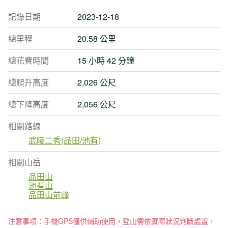
記錄日期
2023-12-18
總里程
20.58 公里
總花費時間
15 小時 42 分鐘
總爬升高度
2,026 公尺
總下降高度
2,056 公尺
相關路線
武陵二秀(品田/池有)
相關山岳
品田山
池有山
品田山前峰
注意事項：手機GPS僅供輔助使用，登山需依實際狀況判斷處置，