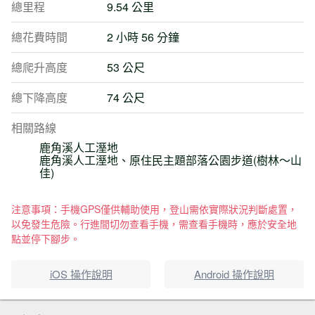
總里程
9.54 公里
總花費時間
2 小時 56 分鐘
總爬升高度
53 公尺
總下降高度
74 公尺
相關路線
鹿角溪人工溼地
鹿角溪人工溼地、原住民主題部落公園步道(樹林～山
佳)
注意事項：手機GPS僅供輔助使用，登山需依實際狀況判斷處置，
以免發生危險。行進間切勿查看手機，需查看手機時，應於安全地
點並停下腳步。
iOS 操作說明
Android 操作說明