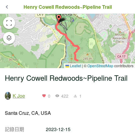
Henry Cowell Redwoods~Pipeline Trail
Leaflet
|
©
OpenStreetMap
contributors
Henry Cowell Redwoods~Pipeline Trail
K Joe
0
422
1
Santa Cruz, CA, USA
記錄日期
2023-12-15