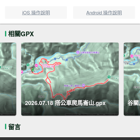
iOS 操作說明
Android 操作說明
相關GPX
2026.07.18 搭公車爬馬崙山.gpx
谷關
留言