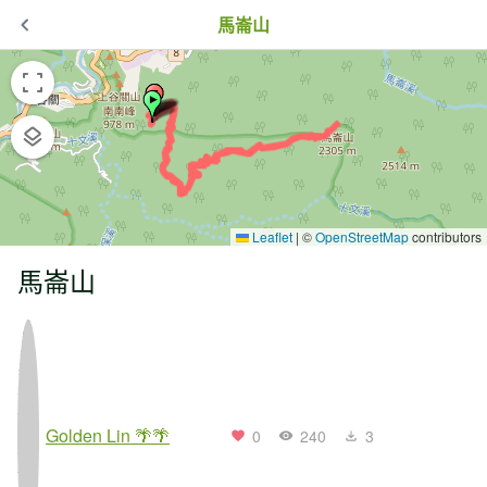
馬崙山
Leaflet
|
©
OpenStreetMap
contributors
馬崙山
Golden Lin 🌴🌴
0
240
3