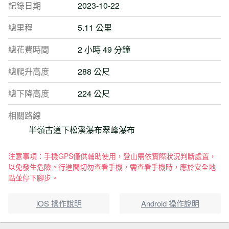
記錄日期
2023-10-22
總里程
5.11 公里
總花費時間
2 小時 49 分鐘
總爬升高度
288 公尺
總下降高度
224 公尺
相關路線
半嶺古道下松溪瀑布翠峰瀑布
注意事項：手機GPS僅供輔助使用，登山需依實際狀況判斷處置，
以免發生危險。行進間切勿查看手機，需查看手機時，應於安全地
點並停下腳步。
iOS 操作說明
Android 操作說明