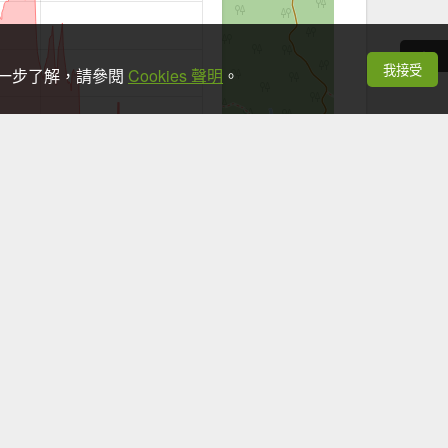
我接受
想進一步了解，請參閱
Cookies 聲明
。
+
−
Leaflet
|
©
OpenStreetMap
contributors
看手機時，應於安全地點並停下腳步。