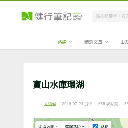
路線
精選文章
山
寶山水庫環湖
尤慎偉
2019-07-23 提供
685 次點閱
3
切換地圖
選擇路段
路點