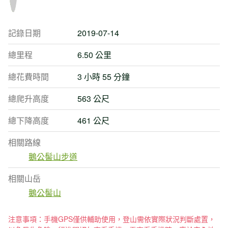
記錄日期
2019-07-14
總里程
6.50 公里
總花費時間
3 小時 55 分鐘
總爬升高度
563 公尺
總下降高度
461 公尺
相關路線
鵝公髻山步道
相關山岳
鵝公髻山
注意事項：手機GPS僅供輔助使用，登山需依實際狀況判斷處置，