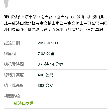
登山路線:三坑車站→南天宮→協天宮→紅淡山→紅淡山北
峰→紅淡山北北峰→金交椅山南峰→金交椅山→東玄宮→紅
淡山東南峰→佛光洞→寶明寺牌坊→阿薇挫冰→三坑車站
記錄日期
2023-07-09
總里程
7.03 公里
總花費時間
3 小時 14 分鐘
總爬升高度
400 公尺
總下降高度
388 公尺
相關路線
紅淡山步道