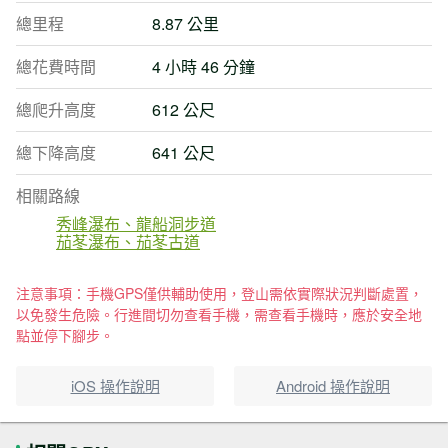
總里程
8.87 公里
總花費時間
4 小時 46 分鐘
總爬升高度
612 公尺
總下降高度
641 公尺
相關路線
秀峰瀑布、龍船洞步道
茄苳瀑布、茄苳古道
注意事項：手機GPS僅供輔助使用，登山需依實際狀況判斷處置，
以免發生危險。行進間切勿查看手機，需查看手機時，應於安全地
點並停下腳步。
iOS 操作說明
Android 操作說明