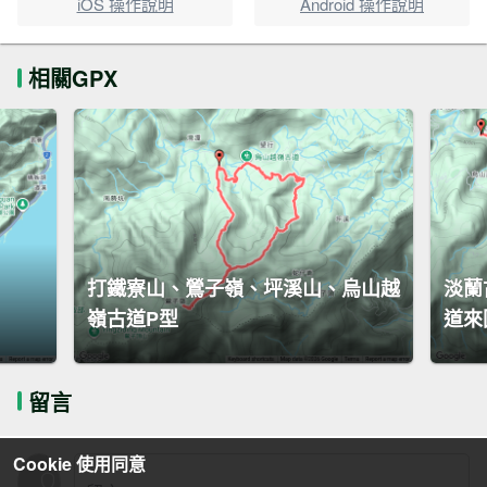
iOS 操作說明
Android 操作說明
相關GPX
打鐵寮山、鶯子嶺、坪溪山、烏山越
淡蘭
嶺古道P型
道來
留言
Cookie 使用同意