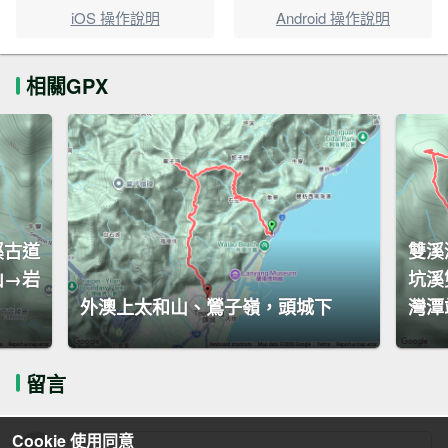
iOS 操作說明
Android 操作說明
相關GPX
溪古道
雙溪
山→岩
坑溪
外澳上太和山、鶯子嶺，頭城下
灣潭
留言
Cookie 使用同意