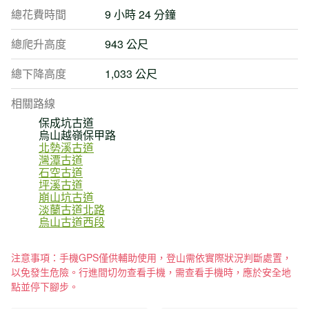
總花費時間
9 小時 24 分鐘
總爬升高度
943 公尺
總下降高度
1,033 公尺
相關路線
保成坑古道
烏山越嶺保甲路
北勢溪古道
灣潭古道
石空古道
坪溪古道
崩山坑古道
淡蘭古道北路
烏山古道西段
注意事項：手機GPS僅供輔助使用，登山需依實際狀況判斷處置，
以免發生危險。行進間切勿查看手機，需查看手機時，應於安全地
點並停下腳步。