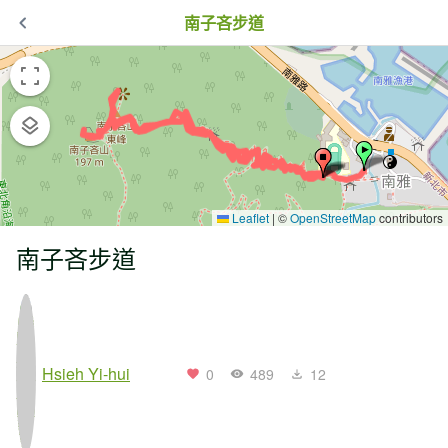
南子吝步道
Leaflet
|
©
OpenStreetMap
contributors
南子吝步道
Hsieh Yi-hui
0
489
12