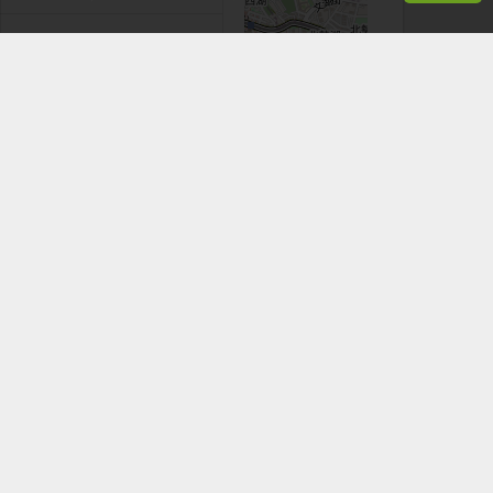
+
−
Leaflet
|
©
OpenStreetMap
contributors
看手機時，應於安全地點並停下腳步。
道