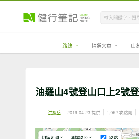
路線
精選文章
山
油羅山4號登山口上2號
洪經岳
2019-04-23 提供
1,052 次點閱
切換地圖
選擇路段
路點