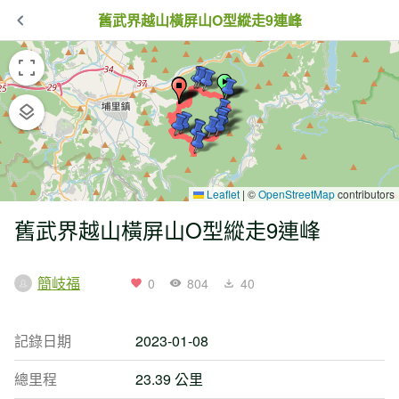
舊武界越山橫屏山O型縱走9連峰
Leaflet
|
©
OpenStreetMap
contributors
舊武界越山橫屏山O型縱走9連峰
簡岐福
0
804
40
記錄日期
2023-01-08
總里程
23.39 公里