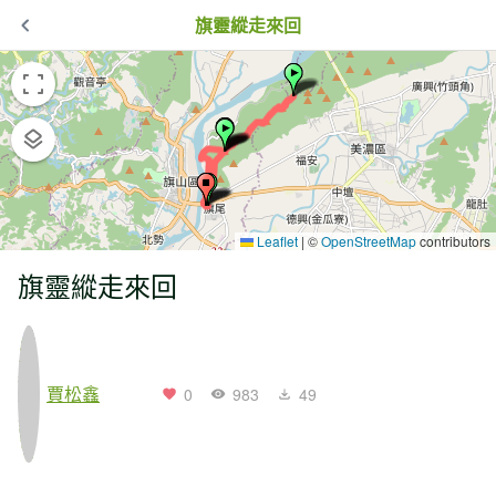
旗靈縱走來回
Leaflet
|
©
OpenStreetMap
contributors
旗靈縱走來回
賈松鑫
0
983
49