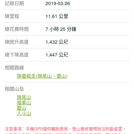
記錄日期
2019-03-26
總里程
11.61 公里
總花費時間
7 小時 25 分鐘
總爬升高度
1,432 公尺
總下降高度
1,447 公尺
相關路線
旗靈縱走(旗尾山、靈山)
相關山岳
旗尾山
福美山
靈山
人斗山
注意事項：手機GPS僅供輔助使用，登山需依實際狀況判斷處置，