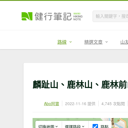
路線
精選文章
山
麟趾山、鹿林山、鹿林前山O
Abo阿寶
2022-11-16 提供
4,745 次點閱
切換地圖
選擇路段
路點