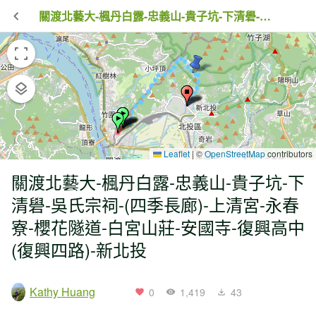
關渡北藝大-楓丹白露-忠義山-貴子坑-下清礐-吳氏宗祠-(四季長廊)-上清宮-永春寮-櫻花隧道-白宮山莊-安國寺-復興高中(復興四路)-新北投
Leaflet
|
©
OpenStreetMap
contributors
關渡北藝大-楓丹白露-忠義山-貴子坑-下
清礐-吳氏宗祠-(四季長廊)-上清宮-永春
寮-櫻花隧道-白宮山莊-安國寺-復興高中
(復興四路)-新北投
Kathy Huang
0
1,419
43