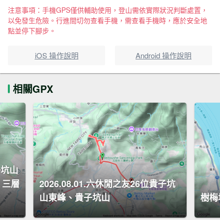
注意事項：手機GPS僅供輔助使用，登山需依實際狀況判斷處置，
以免發生危險。行進間切勿查看手機，需查看手機時，應於安全地
點並停下腳步。
iOS 操作說明
Android 操作說明
相關GPX
子坑山
、三層
2026.08.01.六休閒之友26位貴子坑
山東峰、貴子坑山
樹梅