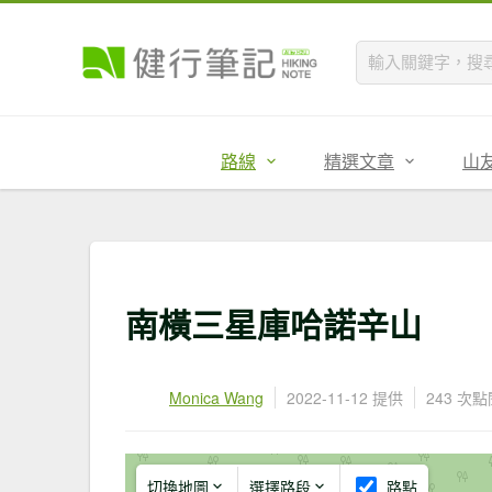
路線
精選文章
山
南橫三星庫哈諾辛山
Monica Wang
2022-11-12 提供
243 次點
切換地圖
選擇路段
路點