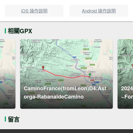
iOS 操作說明
Android 操作說明
相關GPX
CaminoFrance(fromLeon)D4:Ast
202
orga-RabanaldeCamino
~Fo
留言