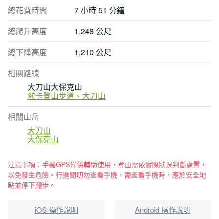
總花費時間
7 小時 51 分鐘
總爬升高度
1,248 公尺
總下降高度
1,210 公尺
相關路線
大刀山大保克山
啦卡登山步道、大刀山
相關山岳
大刀山
大保克山
注意事項：手機GPS僅供輔助使用，登山需依實際狀況判斷處置，
以免發生危險。行進間切勿查看手機，需查看手機時，應於安全地
點並停下腳步。
iOS 操作說明
Android 操作說明