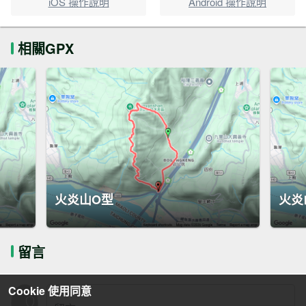
iOS 操作說明
Android 操作說明
相關GPX
火炎山O型
火炎
留言
Cookie 使用同意