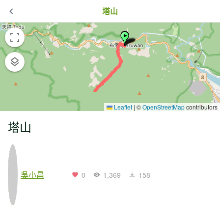
塔山
Leaflet
|
©
OpenStreetMap
contributors
塔山
吳小昌
0
1,369
158