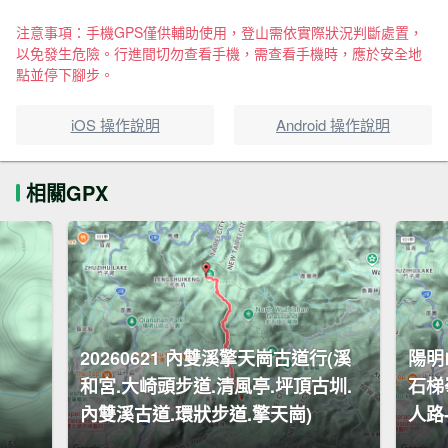
注意事項：手機GPS僅供輔助使用，登山需依實際狀況判斷處置，
以免發生危險。行進間切勿查看手機，需查看手機時，應於安全地
點並停下腳步。
iOS 操作說明
Android 操作說明
相關GPX
20260621 內雙溪擎天崗古道行(溪
陽明
和宮.大崎頭步道.清風亭.坪頂古圳.
石梯
內雙溪古道.環狀步道.擎天崗)
人路