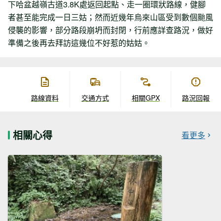
下哈盆越嶺古道3.8K處返回起點、走一圈環狀路線，健腳
者甚至能完成一日三姑；然而近幾年烏來山區受到數個颱風
侵襲的影響，部分路段崩坍而封閉，行前應詳查路況，做好
準備之後再去拜訪這幾位不好惹的姑姑。
路線資料
交通方式
相關GPX
路況回報
相關心得
看更多