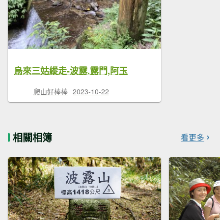
烏來三姑縱走-波露.露門,阿玉
爬山好棒棒
2023-10-22
相關相簿
看更多