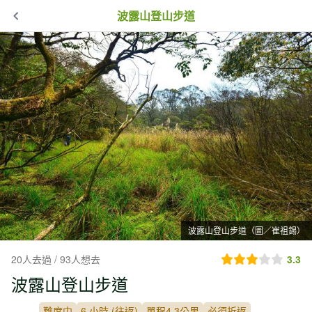
波露山登山步道
波露山登山步道（圖／崔祖錫）
20人去過 / 93人想去
3.3
波露山登山步道
難度中
6 小時 (往返)
單程4.3公里
必須折返