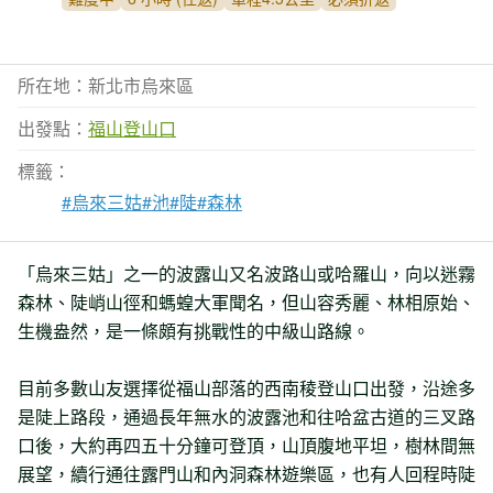
所在地：新北市烏來區
出發點：
福山登山口
標籤：
#烏來三姑
#池
#陡
#森林
「烏來三姑」之一的波露山又名波路山或哈羅山，向以迷霧
森林、陡峭山徑和螞蝗大軍聞名，但山容秀麗、林相原始、
生機盎然，是一條頗有挑戰性的中級山路線。
目前多數山友選擇從福山部落的西南稜登山口出發，沿途多
是陡上路段，通過長年無水的波露池和往哈盆古道的三叉路
口後，大約再四五十分鐘可登頂，山頂腹地平坦，樹林間無
展望，續行通往露門山和內洞森林遊樂區，也有人回程時陡