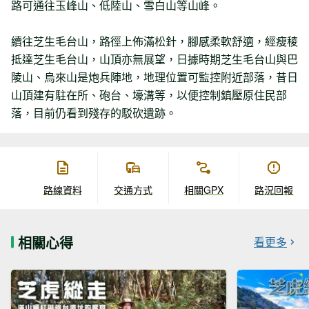
路可通往玉峰山、低陸山、雪白山等山峰。
續往芝生毛台山，路徑上佈滿松針，腳感柔軟舒適，經瘦稜
抵達芝生毛台山，山頂亦無展望，日據時期芝生毛台山與巴
陵山、烏來山是炮兵陣地，地理位置可監控附近部落，昔日
山頂建有駐在所、砲台、壕溝等，以便控制鎮壓原住民部
落，目前仍看到殘存的駁砍遺跡。
路線資料
交通方式
相關GPX
路況回報
相關心得
看更多