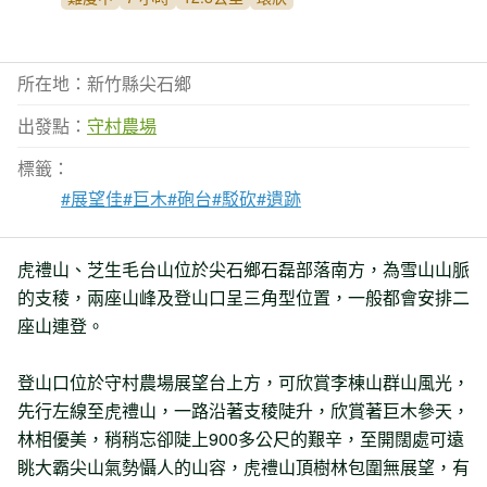
所在地：新竹縣尖石鄉
出發點：
守村農場
標籤：
#展望佳
#巨木
#砲台
#駁砍
#遺跡
虎禮山、芝生毛台山位於尖石鄉石磊部落南方，為雪山山脈
的支稜，兩座山峰及登山口呈三角型位置，一般都會安排二
座山連登。
登山口位於守村農場展望台上方，可欣賞李棟山群山風光，
先行左線至虎禮山，一路沿著支稜陡升，欣賞著巨木參天，
林相優美，稍稍忘卻陡上900多公尺的艱辛，至開闊處可遠
眺大霸尖山氣勢懾人的山容，虎禮山頂樹林包圍無展望，有