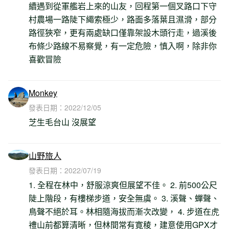
續遇到從軍艦岩上來的山友，回程第一個叉路口下守
村農場一路陡下繩索極少，路面多落葉且濕滑，部分
路徑狹窄，更有兩處缺口僅靠架設木頭行走，過溪後
布條少路線不易察覺，有一定危險，慎入啊，除非你
喜歡冒險
Monkey
發表日期：
2022/12/05
芝生毛台山 沒展望
山野旅人
發表日期：
2022/07/19
1. 全程在林中，舒服涼爽但展望不佳。 2. 前500公尺
陡上階段，有樓梯步道，安全無虞。 3. 溪聲、蟬聲、
鳥聲不絕於耳。林相隨海拔而漸次改變， 4. 步道在虎
禮山前都算清晰，但林間常有寛稜，建意使用GPX才