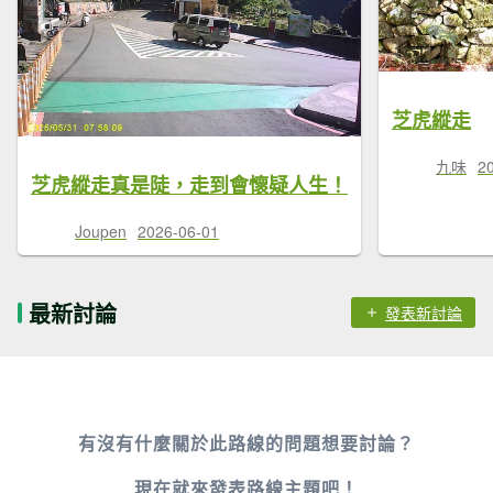
芝虎縱走
九味
2
芝虎縱走真是陡，走到會懷疑人生！
Joupen
2026-06-01
最新討論
發表新討論
有沒有什麼關於此路線的問題想要討論？
現在就來
發表路線主題
吧！