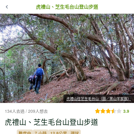
虎禮山、芝生毛台山登山步道
虎禮山往芝生毛台山（圖／黑山羊家族）
134人去過 / 209人想去
3.9
虎禮山、芝生毛台山登山步道
難度中
7 小時
12.8公里
環狀