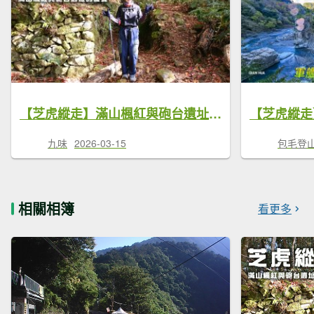
【芝虎縱走】滿山楓紅與砲台遺址的饗宴 | 芝生毛台山 | 虎禮山
九味
2026-03-15
包毛登
相關相簿
看更多