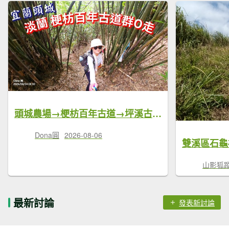
頭城農場→梗枋百年古道→坪溪古道→象寮古道→石空古道→石空山→岩藏山O型
Dona圓
2026-08-06
山影狐蹤F
最新討論
發表新討論