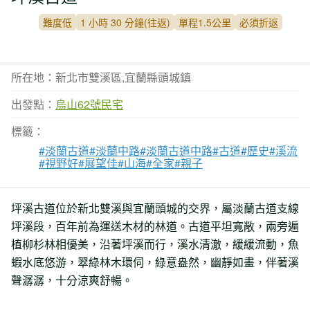
難度低
1 小時 30 分鐘(往返)
單程1.5公里
必須折返
所在地：新北市雙溪區,宜蘭縣頭城鎮
出發點：
烏山62號民宅
標籤：
#淡蘭古道
#淡蘭中路
#淡蘭古道中路
#古道
#歷史
#溪流
#視野好
#展望佳
#山海
#全家
#親子
坪溪古道位於新北雙溪與宜蘭頭城的交界，屬淡蘭古道支線
坪溪段，百年前為運送木材的林道。古道平坦寬敞，兩旁遍
植柳杉林相優美，沿著坪溪而行，溪水清澈，緩緩流動，魚
蝦水底悠游，翠綠林木環伺，綠意盎然，幽靜如畫，伴著溪
聲潺潺，十分涼爽舒暢。