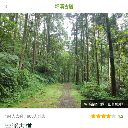
坪溪古道
坪溪古道（圖／山影狐蹤）
494人去過 / 683人想去
4.2
坪溪古道