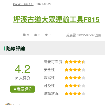
Colt45 （苗子）
2021-08-29
坪溪古道大眾運輸工具F815
3
3
0
黃展雲
2022-07-07回覆
路線評論
風景可看度
4.2
安全性
豐富性
61人評分
可及性
我要評分
維護狀況