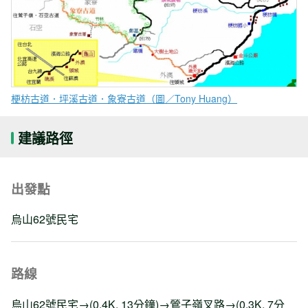
梗枋古道．坪溪古道．象寮古道（圖／Tony Huang）
建議路徑
出發點
烏山62號民宅
路線
烏山62號民宅→(0.4K, 13分鐘)→鶯子嶺叉路→(0.3K, 7分