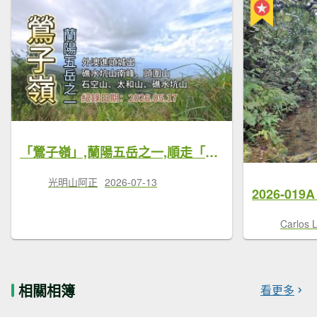
「鶯子嶺」,蘭陽五岳之一,順走「石空山」、「太和山」、「礁水坑山」、「礁水坑山南峰」、「頭圍山」，外澳進頭城出,雙向火車可接駁
光明山阿正
2026-07-13
Carlos 
相關相簿
看更多