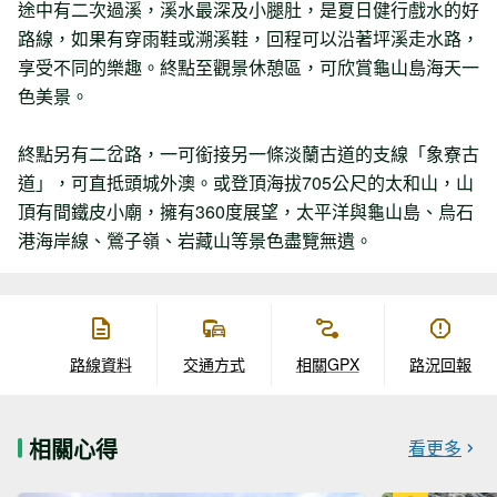
途中有二次過溪，溪水最深及小腿肚，是夏日健行戲水的好
路線，如果有穿雨鞋或溯溪鞋，回程可以沿著坪溪走水路，
享受不同的樂趣。終點至觀景休憩區，可欣賞龜山島海天一
色美景。
終點另有二岔路，一可銜接另一條淡蘭古道的支線「象寮古
道」，可直抵頭城外澳。或登頂海拔705公尺的太和山，山
頂有間鐵皮小廟，擁有360度展望，太平洋與龜山島、烏石
港海岸線、鶯子嶺、岩藏山等景色盡覽無遺。
路線資料
交通方式
相關GPX
路況回報
相關心得
看更多