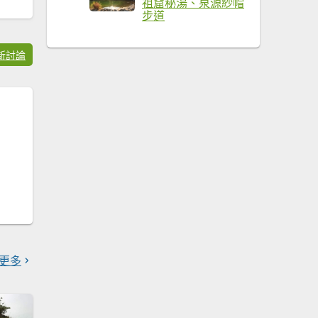
祖窟秘湯、泉源紗帽
步道
新討論
更多