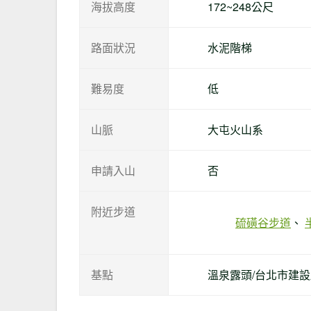
海拔高度
172~248公尺
路面狀況
水泥階梯
難易度
低
山脈
大屯火山系
申請入山
否
附近步道
硫磺谷步道
基點
溫泉露頭/台北市建設局