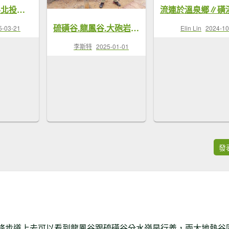
石壇山-大砲岩-北投三谷｜自然與冒險的完美結合；出師不利的最佳典範
硫磺谷.龍鳳谷.大砲岩.石壇山【大巨蛋 跳起來 可以嗎?】
5-03-21
Elin Lin
2024-10
李斯特
2025-01-01
發
條步道上去可以看到龍鳳谷跟硫磺谷分水嶺是行義，兩大地熱谷