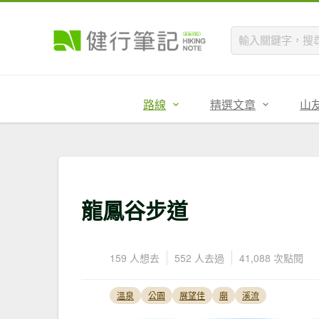
路線
精選文章
山
龍鳳谷步道
159 人想去
552 人去過
41,088 次點閱
溫泉
公園
展望佳
廟
溪流