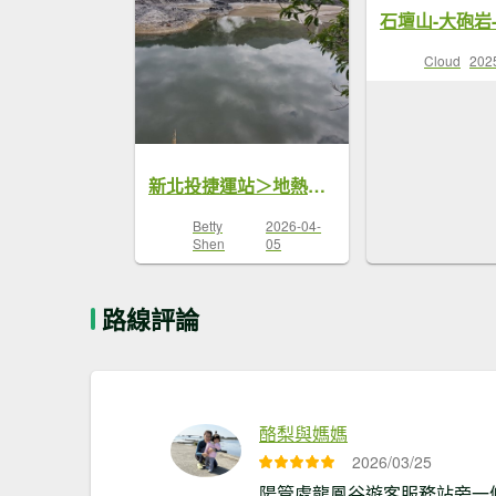
Cloud
202
新北投捷運站＞地熱谷＞硫磺谷＞龍鳳谷＞紗帽橋（陽明山尋印者）
Betty
2026-04-
Shen
05
路線評論
酪梨與媽媽
2026/03/25
陽管處龍鳳谷遊客服務站旁一