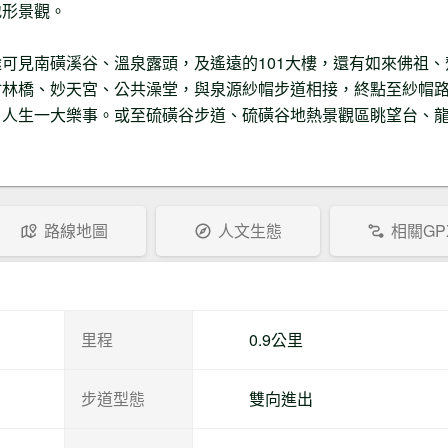
地形景觀。
可見南磺溪谷、溫泉露頭，及遙遠的101大樓，還有如來佛祖、
林橋、妙天宮、公共澡堂，與泉源紗帽步道相接，終點至紗帽路
，人生一大樂事。或至硫磺谷步道、硫磺谷地熱景觀區眺望台、
路線地圖
人文生態
相關GP
里程
0.9公里
步道型態
雙向進出