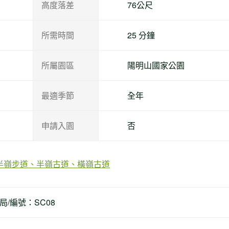
高度落差
76公尺
所需時間
25 分鐘
所屬園區
陽明山國家公園
最適季節
全年
申請入園
否
半嶺步道、半嶺古道、橫嶺古道
/編號：SC08