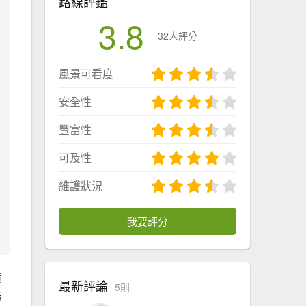
路線評鑑
3.8
32人評分
風景可看度
安全性
豐富性
可及性
維護狀況
我要評分
噴
最新評論
5則
陽