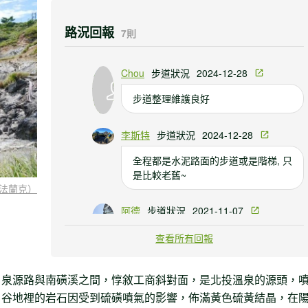
路況回報
7則
Chou
步道狀況
2024-12-28
步道整理維護良好
李斯特
步道狀況
2024-12-28
全程都是水泥路面的步道或是階梯, 只
是比較老舊~
法蘭克）
阿德
步道狀況
2021-11-07
由龍鳳谷遊客服務站走到紗帽路出口,
查看所有回報
後段是石階上坡路段,沿路皆有樹蔭,算
是輕鬆好走,步道有些青苔,下雨要小心
，泉源路與南磺溪之間，惇敘工商斜對面，是北投溫泉的源頭，
一點
，谷地裡的岩石因受到硫磺噴氣的影響，佈滿黃色硫黃結晶，在