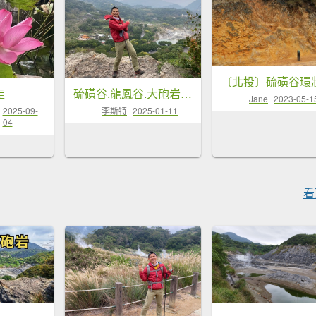
走
硫磺谷.龍鳳谷.大砲岩.石壇山【大巨蛋 跳起來 可以嗎?】
Jane
2023-05-1
2025-09-
李斯特
2025-01-11
04
看