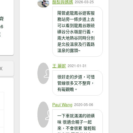
酪梨與媽媽
2026-03-25
陽管處龍鳳谷遊客服
齊
務站旁一條步道上去
可以看到龍鳳谷跟硫
6
磺谷分水嶺是行義，
龍
兩大地熱谷同時分別
是北投溫泉及行義路
溫泉的露頭~
王 麗妮
2021-01-31
X
很好走的步道，可惜
管線很多又不整齊，
有礙觀瞻。
Paul Wang
2020-05-06
一下車就滿滿的硫磺
味 很適合親子一起
來，不會很累 蠻輕鬆