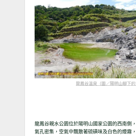
龍鳳谷溫泉（圖／陽明山腳下的
龍鳳谷親水公園位於陽明山國家公園的西南側
氣孔密集，空氣中飄散著硫磺味及白色的煙霧