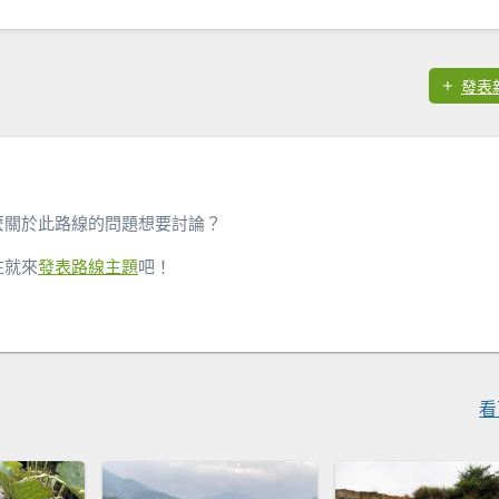
發表
麼關於此路線的問題想要討論？
在就來
發表路線主題
吧！
看