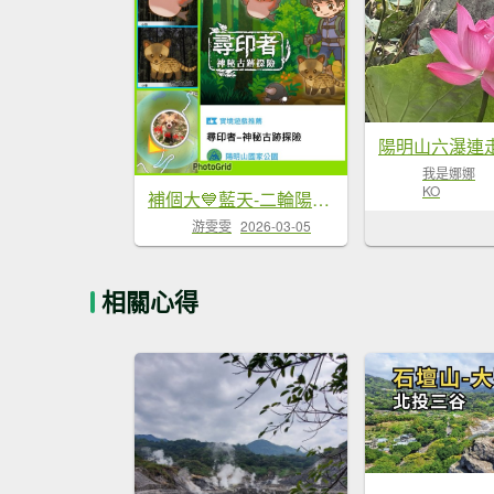
陽明山六瀑連
我是娜娜
KO
補個大💙藍天-二輪陽明山-尋印者-神秘古蹟探險12條步道
游雯雯
2026-03-05
相關心得