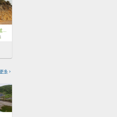
〔北投〕硫磺谷環狀步道，龍鳳谷地熱景觀區步道，磺溪溫泉步道
5
更多