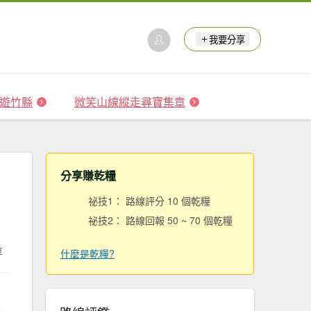
我要分享
 森遊竹縣
微笑山線縱走尋寶集章
分享賺乾糧
祕技1： 路線評分 10 個乾糧
祕技2： 路線回報 50 ~ 70 個乾糧
享
什麼是乾糧?