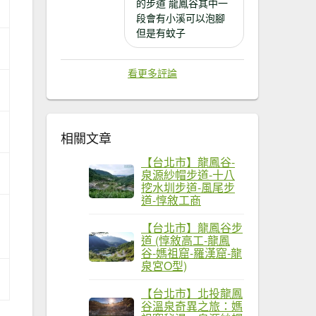
的步道 龍鳳谷其中一
段會有小溪可以泡腳
但是有蚊子
看更多評論
相關文章
【台北市】龍鳳谷-
泉源紗帽步道-十八
挖水圳步道-風尾步
道-惇敘工商
【台北市】龍鳳谷步
道 (惇敘高工-龍鳳
谷-媽祖窟-羅漢窟-龍
泉宮O型)
【台北市】北投龍鳳
谷溫泉奇異之旅：媽