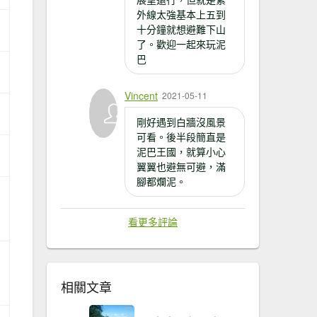
外線太強基本上五到
十分鐘就想避難下山
了。歡迎一起來玩泥
巴
Vincent
2021-05-11
剛好遇到白牆沒風景
可看。後半段簡直是
泥巴王國，就算小心
翼翼也避無可避，滿
腳都爛泥。
看更多評論
相關文章