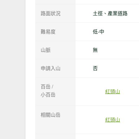
路面狀況
土徑、產業道路
難易度
低-中
山脈
無
申請入山
否
百岳 /
紅頭山
小百岳
相關山岳
紅頭山