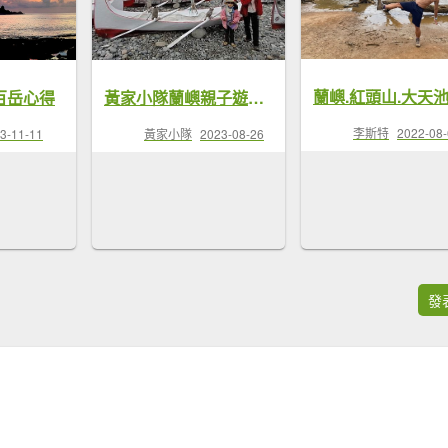
黃家小隊蘭嶼親子遊～飄洋過海攀登紅頭山
百岳心得
李斯特
2022-08
黃家小隊
2023-08-26
3-11-11
發