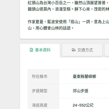
紅頭山為台灣小百岳之一，雖然山頂展望普普
饅頭山很莫內，浪漫至極。靜下心來，茂密的
作家夏曼‧藍波安使用「逛山」一詞，意為上
山，用心體會山林的話語。
基本資料
交通方式
所在縣市
臺東縣蘭嶼鄉
步道類型
郊山步道
海拔高度
24~552公尺