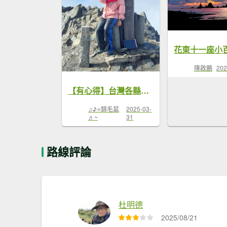
花東十一座小
陳啟鵬
202
【有心得】台灣各縣市最高峰整理
♫♪⭐錦毛鼠
2025-03-
♬~
31
路線評論
杜明德
2025/08/21