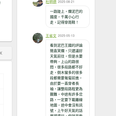
杜明德
2025-08-21
的
一路陡上，爛泥巴的
國度，千萬小心行
走，記得穿雨鞋！
王省文
2025-05-13
看到泥巴王國的評論
簡直笑爛，只建議好
X
天氣前往，但是水要
帶夠，上山的路很
悶，很多段路都不好
走，倒木蠻多的很多
段都需要匍匐前進，
由於要一直穿者長
袖，讓整段路程更為
艱難，中途有許多岔
路，一定要下載離線
地圖，途中會沒有訊
號，上午好天氣的話
展望還行，但就是紫