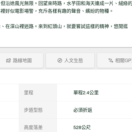
，但沿途風光無限。回望來時路，水芋田和海天連成一片、絨綠
與颱風破壞前類似，下雨過後山路較
林裡好似電影場警，充斥各樣有趣的聲音、繽紛的物種。
滑。
山、在深山裡迷路。來到紅頭山，就要嘗試這樣的精神，悠閒逛
路線地圖
人文生態
相關GP
里程
單程2.4公里
步道型態
必須折返
高度落差
528公尺