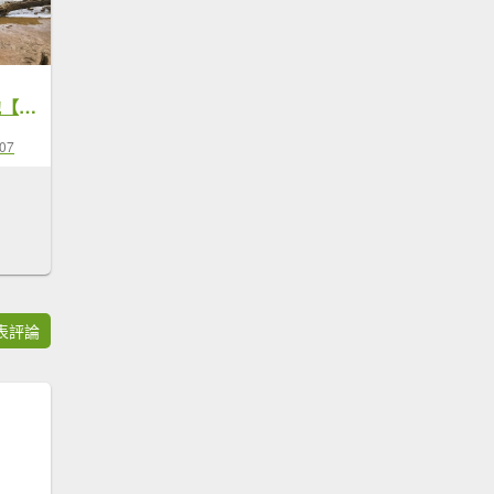
蘭嶼.紅頭山.大天池【飄洋過海來爬山】
-07
表評論