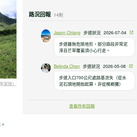
路況回報
14則
Jason Chiang
步道狀況
2026-07-04
步道雖無危險地形，部分路段非常泥
濘且芒草覆蓋須小心行走。
Belinda Chen
步道狀況
2026-05-08
步道入口700公尺處路基流失（從水
羊家族）
泥石頭地開始起算，非從檳榔攤）
Taichu Lee
步道狀況
2024-04-21
查看所有回報
登山口進入後，草比以前長，再來的
路徑都很明顯清楚，有布條。倒木很
林。
多，跨越及穿過並不難，腳步踏穩即
可。最近去的山友變多了，有遇見熱
心山友持刀砍障礙的樹枝。 山路泥濘