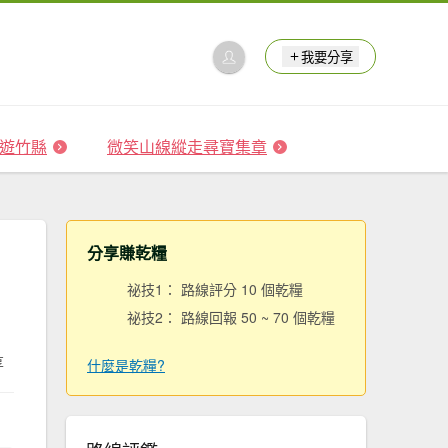
我要分享
 森遊竹縣
微笑山線縱走尋寶集章
分享賺乾糧
祕技1： 路線評分 10 個乾糧
祕技2： 路線回報 50 ~ 70 個乾糧
享
什麼是乾糧?