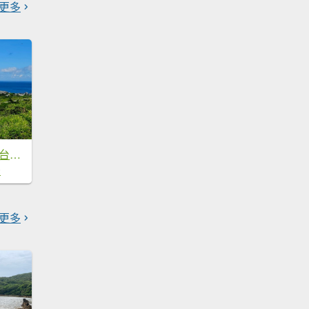
更多
紅頭山-小百岳#97-台東縣蘭嶼鄉
2
更多