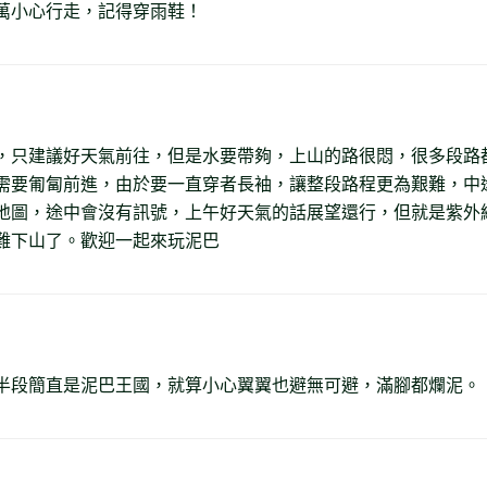
萬小心行走，記得穿雨鞋！
，只建議好天氣前往，但是水要帶夠，上山的路很悶，很多段路
需要匍匐前進，由於要一直穿者長袖，讓整段路程更為艱難，中
地圖，途中會沒有訊號，上午好天氣的話展望還行，但就是紫外
難下山了。歡迎一起來玩泥巴
半段簡直是泥巴王國，就算小心翼翼也避無可避，滿腳都爛泥。