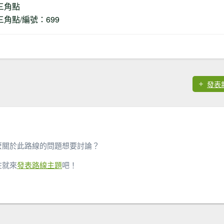
等三角點
等三角點/編號：699
發表
麼關於此路線的問題想要討論？
在就來
發表路線主題
吧！