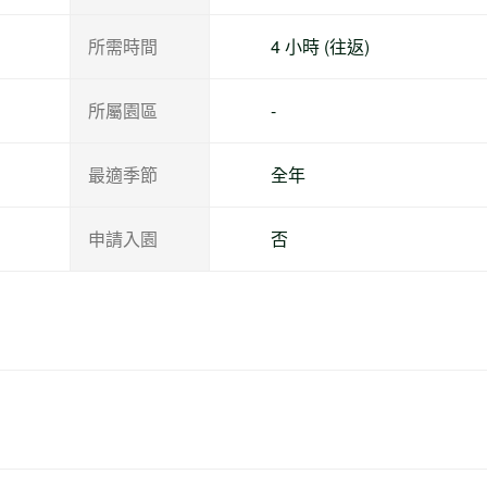
所需時間
4 小時 (往返)
所屬園區
-
最適季節
全年
申請入園
否