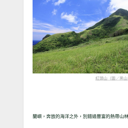
紅頭山（圖／黑山
蘭嶼，奔放的海洋之外，別錯過豐富的熱帶山