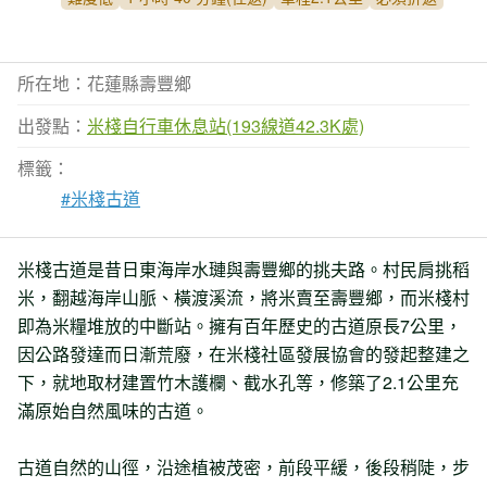
所在地：花蓮縣壽豐鄉
出發點：
米棧自行車休息站(193線道42.3K處)
標籤：
#米棧古道
米棧古道是昔日東海岸水璉與壽豐鄉的挑夫路。村民肩挑稻
米，翻越海岸山脈、橫渡溪流，將米賣至壽豐鄉，而米棧村
即為米糧堆放的中斷站。擁有百年歷史的古道原長7公里，
因公路發達而日漸荒廢，在米棧社區發展協會的發起整建之
下，就地取材建置竹木護欄、截水孔等，修築了2.1公里充
滿原始自然風味的古道。
古道自然的山徑，沿途植被茂密，前段平緩，後段稍陡，步