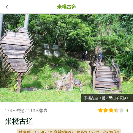
米棧古道
米棧古道（圖／黑山羊家族）
178人去過 / 112人想去
4
米棧古道
難度低
1 小時 40 分鐘(往返)
單程2.1公里
必須折返