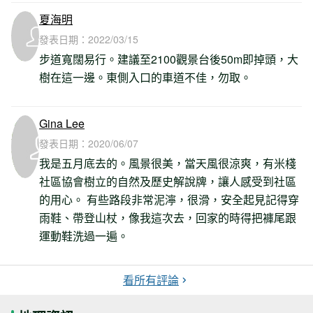
夏海明
發表日期：
2022/03/15
步道寬闊易行。建議至2100觀景台後50m即掉頭，大
樹在這一邊。東側入口的車道不佳，勿取。
Gina Lee
發表日期：
2020/06/07
我是五月底去的。風景很美，當天風很涼爽，有米棧
社區協會樹立的自然及歷史解說牌，讓人感受到社區
的用心。 有些路段非常泥濘，很滑，安全起見記得穿
雨鞋、帶登山杖，像我這次去，回家的時得把褲尾跟
運動鞋洗過一遍。
看所有評論