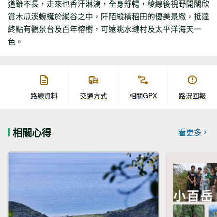
道雖不長，走來也香汗淋漓，全身舒暢，稜線後視野開闊欣
賞木瓜溪蜿蜒於縱谷之中，阡陌縱橫稻田的優美景緻，抵達
終點有觀景台及百年榕樹，可遠眺水璉村及太平洋海天一
色。
路線資料
交通方式
相關GPX
路況回報
相關心得
看更多