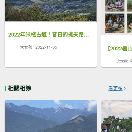
2022年米棧古道！昔日的挑夫路，同遊歷史軌跡，山頂上的五棵大榕樹記得尋一尋、摸一摸，傳說會帶來好運唷～
大女孩
2022-11-05
Jessie 
相關相簿
看更多