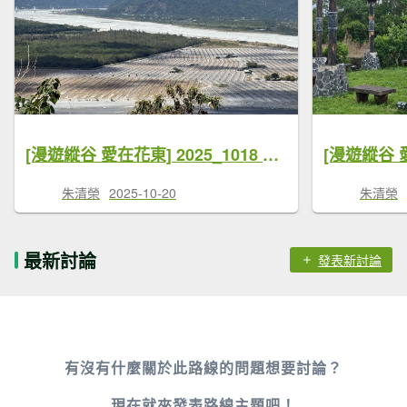
[漫遊縱谷 愛在花東] 2025_1018 米棧古道(第二回)
朱清榮
2025-10-20
朱清榮
最新討論
發表新討論
有沒有什麼關於此路線的問題想要討論？
現在就來
發表路線主題
吧！