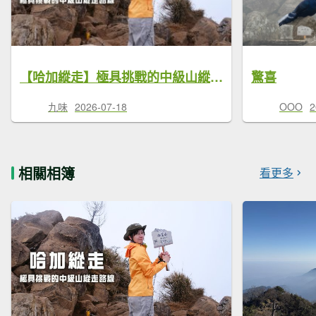
【哈加縱走】極具挑戰的中級山縱走路線 | 哈堪尼山.加里山
驚喜
九味
2026-07-18
OOO
2
相關相簿
看更多