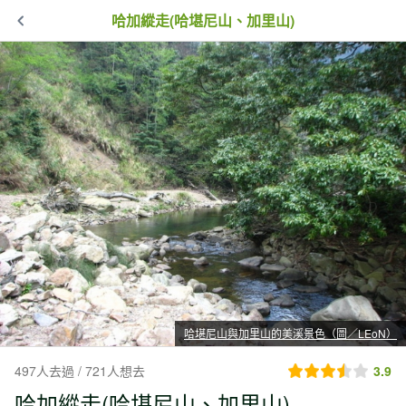
哈加縱走(哈堪尼山、加里山)
哈堪尼山與加里山的美溪景色（圖／LEoN）
497人去過 / 721人想去
3.9
哈加縱走(哈堪尼山、加里山)