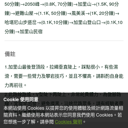
50分鐘)→2050峰→(0.8K, 70分鐘)→加里山→(1.5K, 90分
鐘)→避難山屋→(1.1K, 50分鐘)→風美溪→(1K, 20分鐘)→
哈堪尼山步道岔→(0.1K,10分鐘)→加里山登山口→(0.1K,10
分鐘)→加里山民宿
備註
1.加里山最後登頂段，拉繩垂直陡上，踩點很小，有些濕
滑，需要一些臂力及攀岩技巧，並且不懼高，請斟酌自身能
力再前往。
2.此路線路遙，V型陡下再陡上，非常耗費體力，為健腳路
Cookie 使用同意
線，宜提早出發，避免摸黑，沿途岔路眾多，請有經驗者帶
本網站使用 Cookies 以提昇您的使用體驗及統計網路流量相
路，充足準備再前往。
關資料。繼續使用本網站表示您同意我們使用 Cookies。若
您想進一步了解，請參閱
Cookies 聲明
。