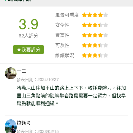
風景可看度
3.9
安全性
豐富性
62人評分
可及性
我要評分
維護狀況
十三
發表日期：
2024/10/27
哈勘尼山往加里山的路上上下下、較耗費體力，往加
里山三角點前的陡峭攀岩路段需要一定臂力、但找準
踏點就能順利通過。
拉麵🍜
發表日期：
2023/02/15