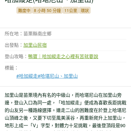
難度中
8 小時 50 分鐘
11公里
環狀
所在地：苗栗縣南庄鄉
出發點：
加里山民宿
登山攻略：
鴨寶｜哈加縱走之心裡有苦就要說
標籤：
#哈加縱走
#哈堪尼山、加里山
加里山是苗栗境內有名的中級山，而哈堪尼山在加里山旁
邊，登山入口為同一處，「哈加縱走」便成為喜歡長距挑戰
的山友另一種路線選擇。連走二山的困難度在於登上哈堪尼
山頂峰之後，又要下切至風美溪谷，再重新爬升上加里山，
地形上成一「V」字型，對體力十足挑戰，最後登頂段是90