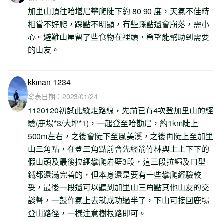
加里山頂往哈堪尼攀爬陡下約 80 90 度，天氣不佳時
相當不好爬，踩點不明顯，有些踩點還會崩落，需小
心。避難山屋留了些食物在裡頭，希望能幫助到需要
的山友。
kkman 1234
發表日期：
2023/01/24
1120120初試此縱走路線，先前已有4次登加里山的經
驗(鹿場*3/大坪*1)，一起登至哈勘尼，約1km陡上
500m左右，之後會陡下至風美溪，之後再陡上至加里
山三角點，在登三角點前會先經箭竹林與上上下下的
假山頭及最後拉繩攀爬岩壁3段，這三段拉繩及ㄇ型
鐵都還滿完善的，但本身還是要有一些攀爬經驗較
妥，最後一段還可以聽到加里山三角點其他山友的交
談聲，一鼓作氣上去就成功過半了，下山可接回鹿場
登山路徑，一樣注意樹根路即可。