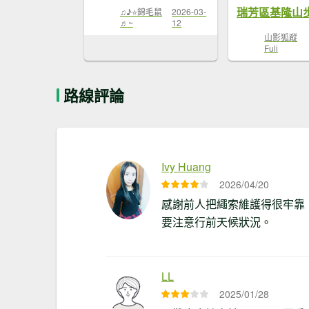
瑞芳區基隆山
♫♪⭐錦毛鼠
2026-03-
♬~
12
山影狐蹤
Fuli
路線評論
Ivy Huang
2026/04/20
感謝前人把繩索維護得很牢靠
要注意行前天候狀況。
LL
2025/01/28