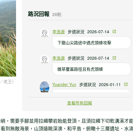
路況回報
29則
李浩源
步道狀況
2026-07-14
下撤山尖路途中遇虎頭蜂攻擊
李浩源
步道狀況
2026-07-14
雜草覆蓋路徑且有虎頭蜂
／老王）
Yuander Yun
步道狀況
2026-01-11
基隆山主峰往東峰的下切路徑非常
陡，雖然有拉繩，但是跨距大，路面
查看所有回報
滑，要小心。
陡峭，需要手腳並用拉繩攀岩始能登頂，且須拉繩下切乾溝溪才
可看到無敵海景，山頂遠眺深澳、和平島，俯瞰十三層遺址、水