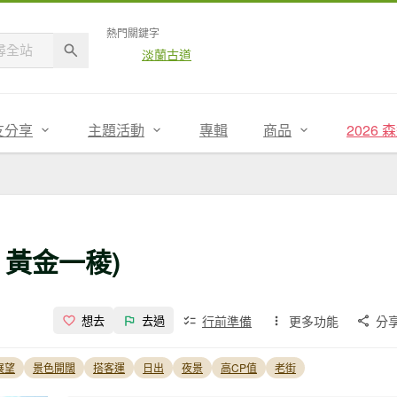
熱門關鍵字
淡蘭古道
友分享
主題活動
專輯
商品
2026
黃金一稜)
行前準備
更多功能
分
想去
去過
展望
景色開闊
搭客運
日出
夜景
高CP值
老街