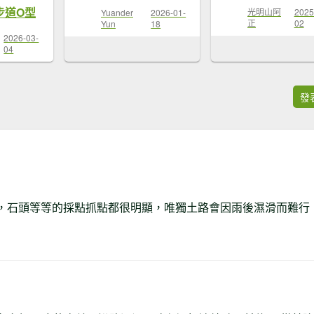
步道O型
光明山阿
2025
Yuander
2026-01-
正
02
Yun
18
2026-03-
04
發
，石頭等等的採點抓點都很明顯，唯獨土路會因雨後濕滑而難行