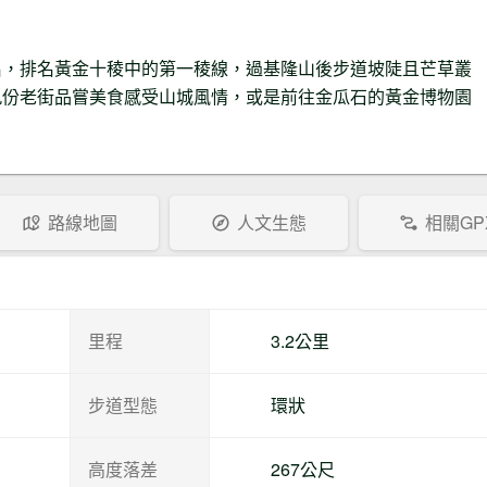
名，排名黃金十稜中的第一稜線，過基隆山後步道坡陡且芒草叢
九份老街品嘗美食感受山城風情，或是前往金瓜石的黃金博物園
路線地圖
人文生態
相關GP
里程
3.2公里
步道型態
環狀
高度落差
267公尺