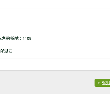
等三角點/編號：1109
陽四號基石
發表