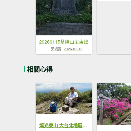
20260115基隆山主東峰
郭鴻寬
2026-01-15
相關心得
燦光寮山 大台北地區一等三角點 視野💯黃金十五稜 尋找草山雷達站