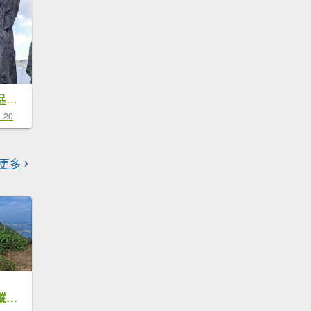
雷霆峰徒手攀岩上暴龍岩(小雞岩)頂
-20
更多
黃金一稜，雷霆峰縱走基隆山,順登基隆山東峰、486峰,斷壁懸崖攀岩路徑