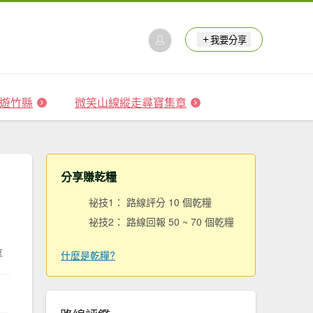
我要分享
 森遊竹縣
微笑山線縱走尋寶集章
分享賺乾糧
祕技1： 路線評分 10 個乾糧
祕技2： 路線回報 50 ~ 70 個乾糧
享
什麼是乾糧?