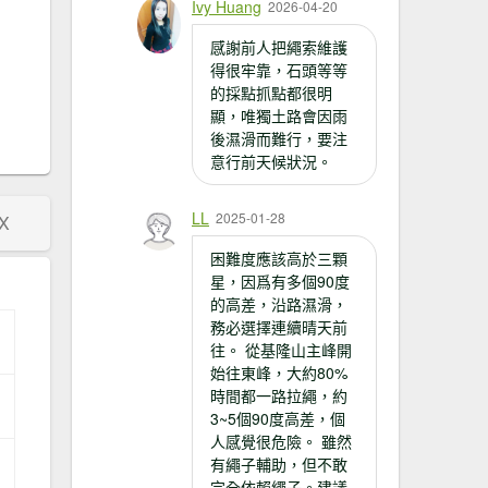
Ivy Huang
2026-04-20
感謝前人把繩索維護
得很牢靠，石頭等等
的採點抓點都很明
顯，唯獨土路會因雨
後濕滑而難行，要注
意行前天候狀況。
LL
2025-01-28
X
困難度應該高於三顆
星，因爲有多個90度
的高差，沿路濕滑，
務必選擇連續晴天前
往。 從基隆山主峰開
始往東峰，大約80%
時間都一路拉繩，約
3~5個90度高差，個
人感覺很危險。 雖然
有繩子輔助，但不敢
完全依賴繩子。建議