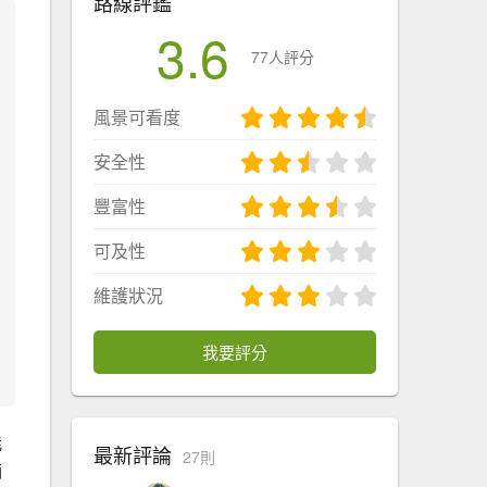
路線評鑑
3.6
77人評分
風景可看度
安全性
豐富性
可及性
維護狀況
我要評分
能
最新評論
27則
湳