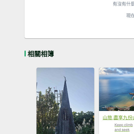
有沒有什
現
相關相簿
Keep climb
and seek