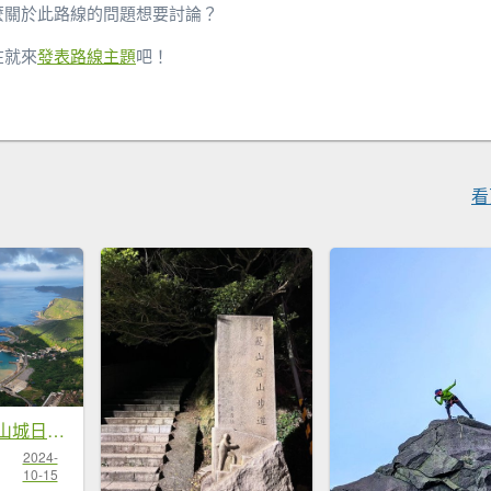
麼關於此路線的問題想要討論？
在就來
發表路線主題
吧！
看
山旅,盡享九份山城日夜之美(基隆山、雷霆峰)
2024-
10-15