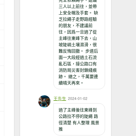
三人以上前往，並帶
上安全帽及手套。 缺
乏拉繩子走野路經驗
的朋友，不建議前
往，因爲一旦過了從
主峰往東峰下去，山
坡陡峭土壤濕滑，很
難反悔回撤。 步道后
面一大段經過土石流
亂石區，接公路口有
消防局災害封鎖綫痕
跡。 總之，千萬要連
續晴天再來。
王先生
2024-01-02
過了主峰後往東峰到
公路拉不停的陡繩 路
徑清楚 有人整理 風景
推