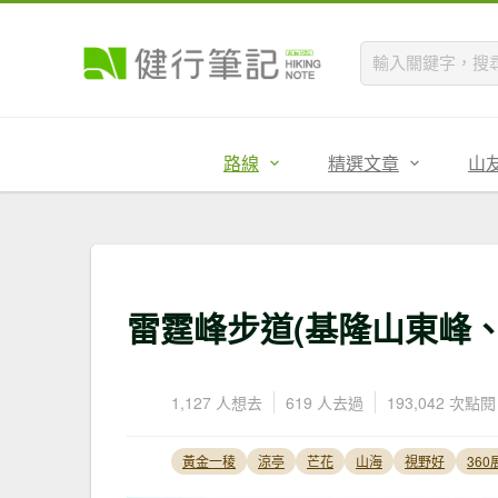
路線
精選文章
山
雷霆峰步道(基隆山東峰、
1,127 人想去
619 人去過
193,042 次點閱
黃金一稜
涼亭
芒花
山海
視野好
360