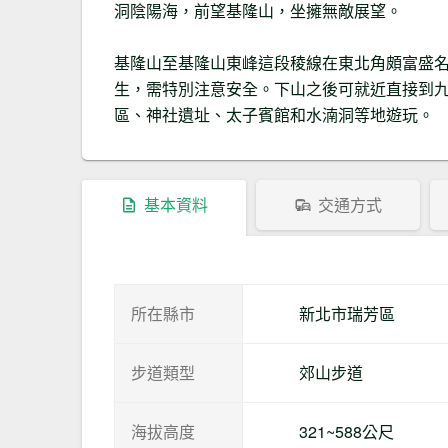
洞陰陽海，前望基隆山，坐擁無敵展望。
基隆山至基隆山東峰這段稜線在東北角頗富盛
生，需特別注意安全。下山之後可就近直接到
區、神社遺址、太子賓館和水湳洞等地遊玩。
基本資料
交通方式
所在縣市
新北市瑞芳區
步道類型
郊山步道
海拔高度
321~588公尺