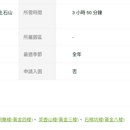
土石山
所需時間
3 小時 50 分鐘
所屬園區
-
最適季節
全年
申請入園
否
俯瞰稜(黃金四稜)
茶壺山稜(黃金三稜)
石梯坑稜(黃金八稜)