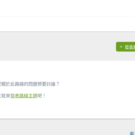
發表
麼關於此路線的問題想要討論？
在就來
發表路線主題
吧！
看