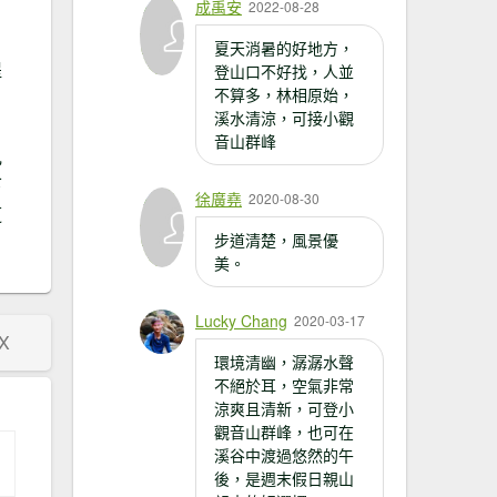
成禹安
2022-08-28
夏天消暑的好地方，
提
登山口不好找，人並
不算多，林相原始，
溪水清涼，可接小觀
音山群峰
見
下
徐廣堯
2020-08-30
道
步道清楚，風景優
美。
Lucky Chang
2020-03-17
X
環境清幽，潺潺水聲
不絕於耳，空氣非常
涼爽且清新，可登小
觀音山群峰，也可在
溪谷中渡過悠然的午
後，是週末假日親山