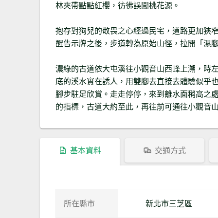
林夾帶點點紅櫻，彷彿誤闖桃花源。
抱存對狗兒的敬畏之心經過民宅，道路更加狹
醒告示牌之後，步道轉為原始山徑，拉開「濕
濃綠的古道依大屯溪往小觀音山西峰上溯，時
底的溪水實在誘人，用雙腳去直接去體驗似乎
腳步駐足欣賞。走走停停，來到離水面稍高之
的指標，古道大約至此，再往前可通往小觀音
基本資料
交通方式
所在縣市
新北市三芝區