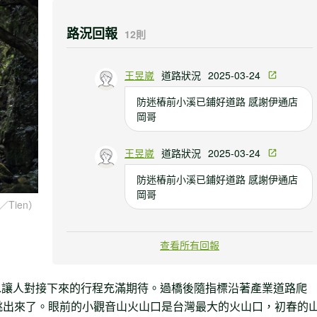
路況回報
12則
王昱崴
道路狀況
2025-03-24
防迷樁前小溪已鋪好道路 感謝伊通店
岡哥
王昱崴
道路狀況
2025-03-24
防迷樁前小溪已鋪好道路 感謝伊通店
岡哥
Tien）
羅楚鈞
步道狀況
2022-07-23
查看所有回報
大屯溪古道入口處溪邊有1~1.5米長左
右眼鏡蛇類出沒，近期因夏天玩水人
水讓人對接下來的行程充滿期待。過橋後隨指標沿著產業道路爬
很多，需特別注意蛇類咬傷!
跳出來了。眼前的小觀音山火山口是台灣最大的火山口，初春的