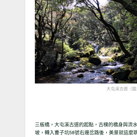
大屯溪古道（圖／
三板橋，大屯溪古道的起點，古樸的橋身與流
坡，轉入曹子坑58號右邊岔路後，美景就這麼