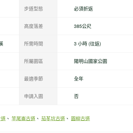
步道型態
必須折返
高度落差
385公尺
溪
所需時間
3 小時 (往返)
所屬園區
陽明山國家公園
最適季節
全年
申請入園
否
步道
竿尾崙古道
茄苳坑古道
圓柳古道