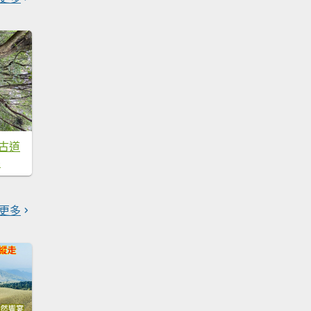
溪古道
0
更多