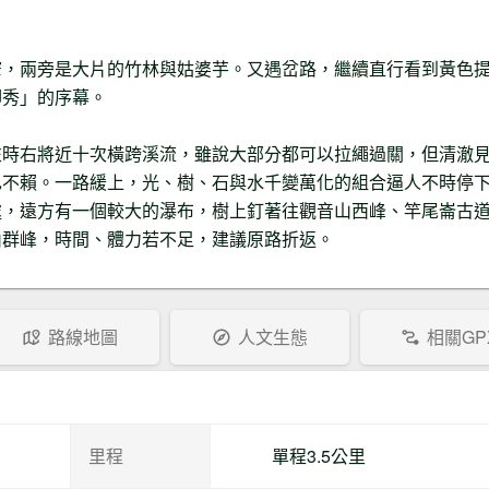
窄，兩旁是大片的竹林與姑婆芋。又遇岔路，繼續直行看到黃色
腳秀」的序幕。
左時右將近十次橫跨溪流，雖說大部分都可以拉繩過關，但清澈
也不賴。一路緩上，光、樹、石與水千變萬化的組合逼人不時停
處，遠方有一個較大的瀑布，樹上釘著往觀音山西峰、竿尾崙古
山群峰，時間、體力若不足，建議原路折返。
路線地圖
人文生態
相關GP
里程
單程3.5公里