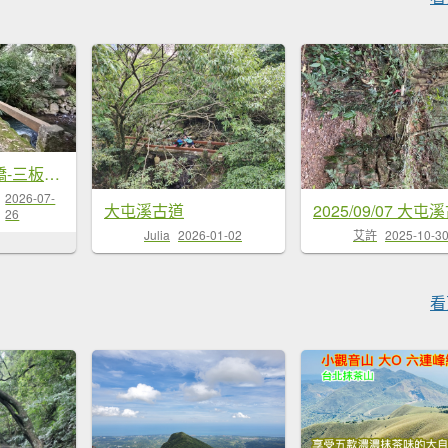
三芝區龜子山橋-三板橋-大屯溪古道(殘念)去回
2026-07-
大屯溪古道
2025/09/07 大屯
26
Julia
2026-01-02
艾許
2025-10-3
看