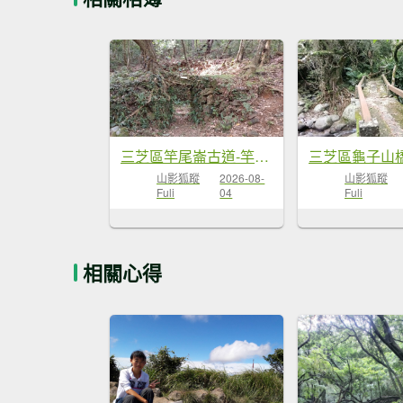
三芝區竿尾崙古道-竿尾崙-清涼崙-大屯溪古道O型
山影狐蹤
2026-08-
山影狐蹤
Fuli
04
Fuli
相關心得