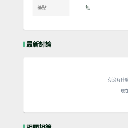
基點
無
最新討論
有沒有什
現
相關相簿