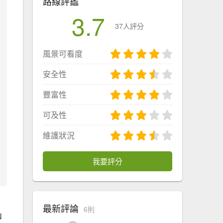
路線評鑑
3.7
37人評分
風景可看度
安全性
豐富性
可及性
維護狀況
我要評分
最新評論
6則
山