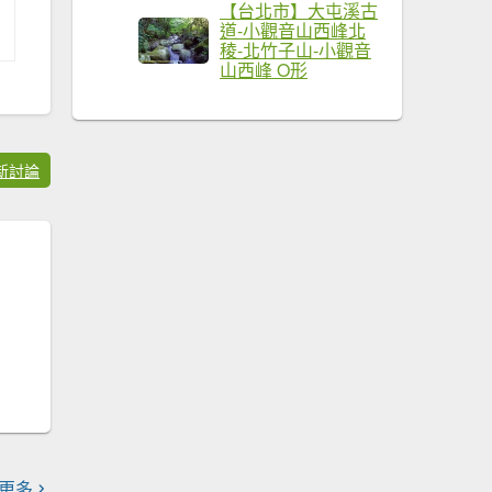
【台北市】大屯溪古
道-小觀音山西峰北
稜-北竹子山-小觀音
山西峰 O形
新討論
更多