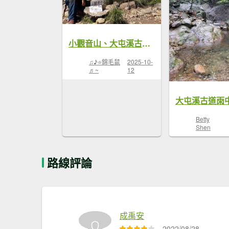
小觀音山、大屯溪古道~夏天是遠道而來的浪漫
♫♪⭐錦毛鼠
2025-10-
♬~
12
Betty
Shen
路線評論
成禹安
2022/08/28