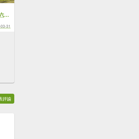
小觀音山 大O型線 六連峰縱走 台北抹茶山 享受五款濃濃抹茶味的大自然饗宴 超療癒絕美景色
-03-31
表評論