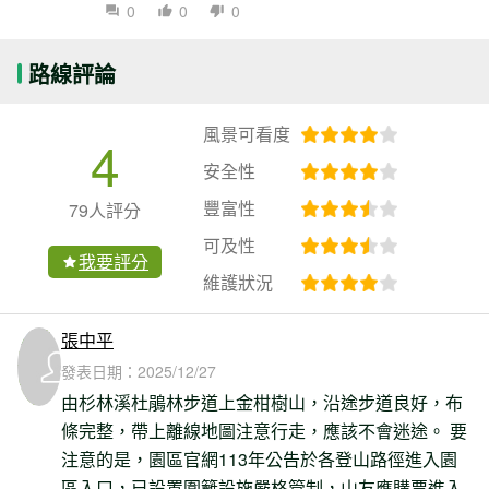
0
0
0
路線評論
風景可看度
4
安全性
豐富性
79人評分
可及性
我要評分
維護狀況
張中平
發表日期：
2025/12/27
由杉林溪杜鵑林步道上金柑樹山，沿途步道良好，布
條完整，帶上離線地圖注意行走，應該不會迷途。 要
注意的是，園區官網113年公告於各登山路徑進入園
區入口，已設置圍籬設施嚴格管制，山友應購票進入