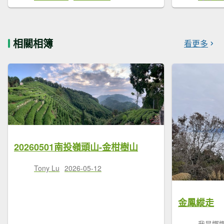
相關相簿
看更多
20260501南投嶺頭山-金柑樹山
Tony Lu
2026-05-12
金鳳縱走
我是娜娜