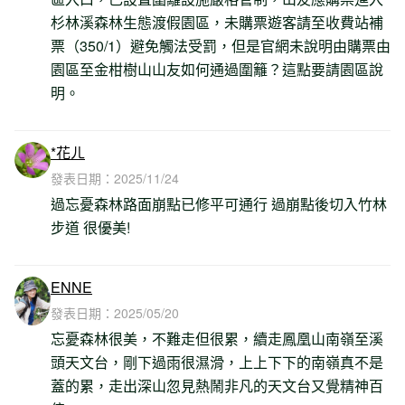
杉林溪森林生態渡假園區，未購票遊客請至收費站補
票（350/1）避免觸法受罰，但是官網未說明由購票由
園區至金柑樹山山友如何通過圍籬？這點要請園區說
明。
*花ㄦ
發表日期：
2025/11/24
過忘憂森林路面崩點已修平可通行 過崩點後切入竹林
步道 很優美!
ENNE
發表日期：
2025/05/20
忘憂森林很美，不難走但很累，續走鳳凰山南嶺至溪
頭天文台，剛下過雨很濕滑，上上下下的南嶺真不是
蓋的累，走出深山忽見熱鬧非凡的天文台又覺精神百