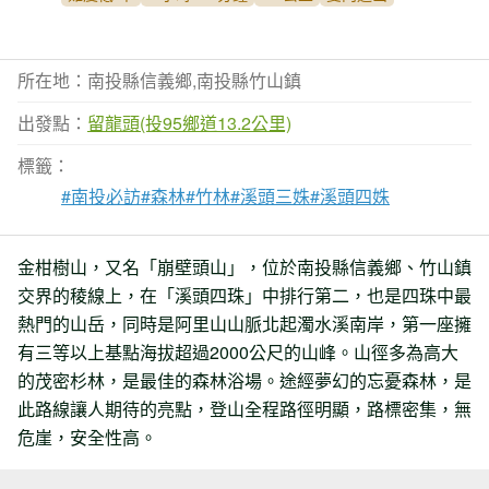
所在地：南投縣信義鄉,南投縣竹山鎮
出發點：
留龍頭(投95鄉道13.2公里)
標籤：
#南投必訪
#森林
#竹林
#溪頭三姝
#溪頭四姝
金柑樹山，又名「崩壁頭山」，位於南投縣信義鄉、竹山鎮
交界的稜線上，在「溪頭四珠」中排行第二，也是四珠中最
熱門的山岳，同時是阿里山山脈北起濁水溪南岸，第一座擁
有三等以上基點海拔超過2000公尺的山峰。山徑多為高大
的茂密杉林，是最佳的森林浴場。途經夢幻的忘憂森林，是
此路線讓人期待的亮點，登山全程路徑明顯，路標密集，無
危崖，安全性高。