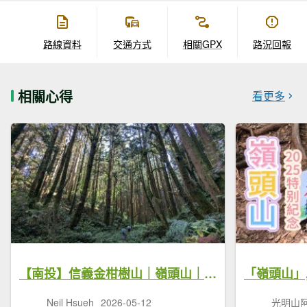
路線資料
交通方式
相關GPX
路況回報
相關心得
看更多
【南投】信義金柑樹山｜嶺頭山｜忘憂森林｜小百岳
Neil Hsueh
2026-05-12
光明山