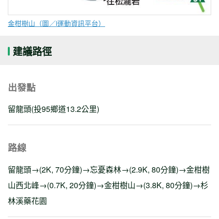
金柑樹山（圖／i運動資訊平台）
建議路徑
出發點
留龍頭(投95鄉道13.2公里)
路線
留龍頭→(2K, 70分鐘)→忘憂森林→(2.9K, 80分鐘)→金柑樹
山西北峰→(0.7K, 20分鐘)→金柑樹山→(3.8K, 80分鐘)→杉
林溪藥花園