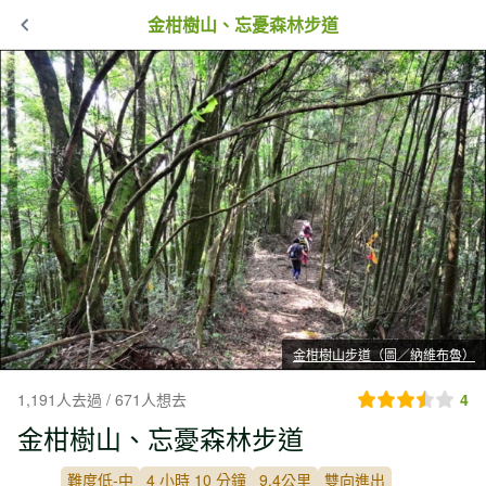
金柑樹山、忘憂森林步道
金柑樹山步道（圖／納維布魯）
1,191人去過 / 671人想去
4
金柑樹山、忘憂森林步道
難度低-中
4 小時 10 分鐘
9.4公里
雙向進出