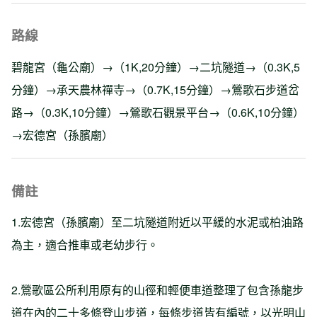
路線
碧龍宮（龜公廟）→（1K,20分鐘）→二坑隧道→（0.3K,5
分鐘）→承天農林禪寺→（0.7K,15分鐘）→鶯歌石步道岔
路→（0.3K,10分鐘）→鶯歌石觀景平台→（0.6K,10分鐘）
→宏德宮（孫臏廟）
備註
1.宏德宮（孫臏廟）至二坑隧道附近以平緩的水泥或柏油路
為主，適合推車或老幼步行。
2.鶯歌區公所利用原有的山徑和輕便車道整理了包含孫龍步
道在內的二十多條登山步道，每條步道皆有編號，以光明山