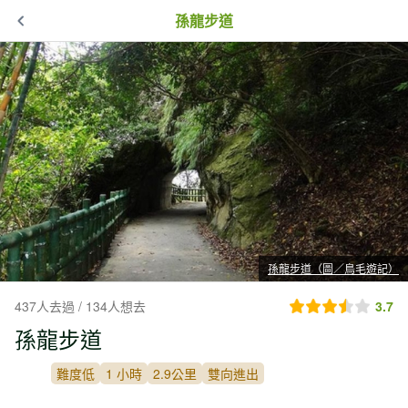
孫龍步道
孫龍步道（圖／鳥毛遊記）
437人去過 / 134人想去
3.7
孫龍步道
難度低
1 小時
2.9公里
雙向進出