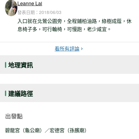
Leanne Lai
發表日期：
2018/06/03
入口就在北鶯公園旁，全程鋪柏油路，綠樹成蔭，休
息椅子多，可行輪椅，可慢跑，老少咸宜。
看所有評論
地理資訊
建議路徑
出發點
碧龍宮（龜公廟）／宏德宮（孫臏廟）