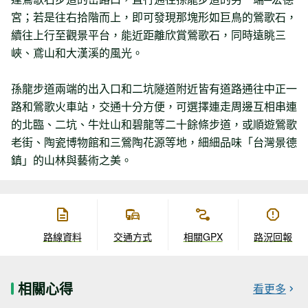
宮；若是往右拾階而上，即可發現那塊形如巨鳥的鶯歌石，
續往上行至觀景平台，能近距離欣賞鶯歌石，同時遠眺三
峽、鳶山和大漢溪的風光。
孫龍步道兩端的出入口和二坑隧道附近皆有道路通往中正一
路和鶯歌火車站，交通十分方便，可選擇連走周邊互相串連
的北臨、二坑、牛灶山和碧龍等二十餘條步道，或順遊鶯歌
老街、陶瓷博物館和三鶯陶花源等地，細細品味「台灣景德
鎮」的山林與藝術之美。
路線資料
交通方式
相關GPX
路況回報
相關心得
看更多