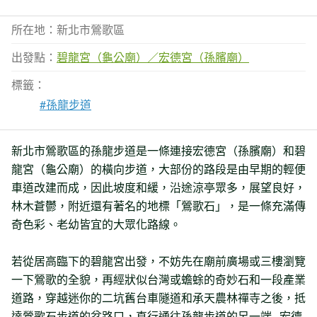
所在地：新北市鶯歌區
出發點：
碧龍宮（龜公廟）／宏德宮（孫臏廟）
標籤：
#孫龍步道
新北市鶯歌區的孫龍步道是一條連接宏德宮（孫臏廟）和碧
龍宮（龜公廟）的橫向步道，大部份的路段是由早期的輕便
車道改建而成，因此坡度和緩，沿途涼亭眾多，展望良好，
林木蒼鬱，附近還有著名的地標「鶯歌石」，是一條充滿傳
奇色彩、老幼皆宜的大眾化路線。
若從居高臨下的碧龍宮出發，不妨先在廟前廣場或三樓瀏覽
一下鶯歌的全貌，再經狀似台灣或蟾蜍的奇妙石和一段產業
道路，穿越迷你的二坑舊台車隧道和承天農林禪寺之後，抵
達鶯歌石步道的岔路口，直行通往孫龍步道的另一端─宏德