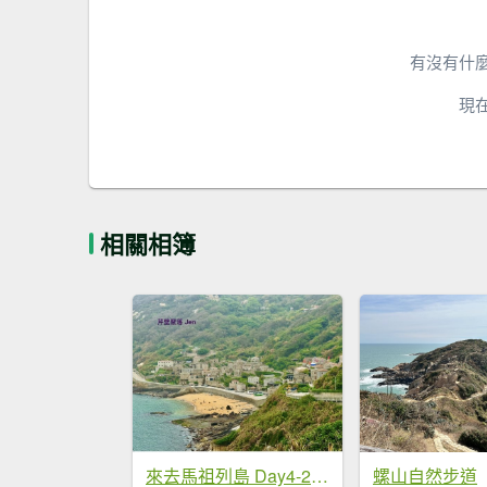
有沒有什
現
相關相簿
來去馬祖列島 Day4-2 北竿/芹壁聚落
螺山自然步道