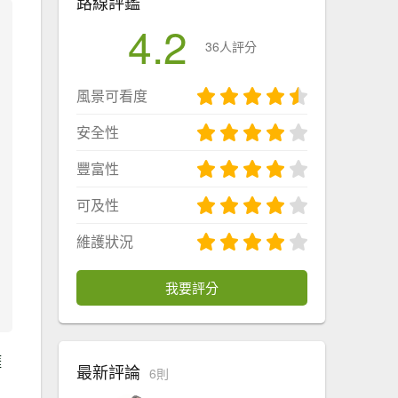
路線評鑑
4.2
36人評分
風景可看度
安全性
豐富性
可及性
維護狀況
我要評分
涯
最新評論
6則