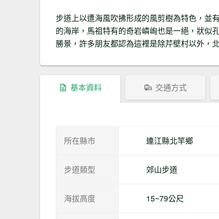
步道上以遭海風吹拂形成的風剪樹為特色，並
的海岸，馬祖特有的奇岩嶙峋也是一絕，狀似
勝景，許多朋友都認為這裡是除芹壁村以外，
基本資料
交通方式
所在縣市
連江縣北竿鄉
步道類型
郊山步道
海拔高度
15~79公尺