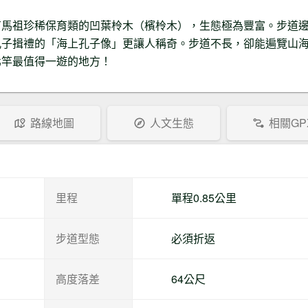
有馬祖珍稀保育類的凹葉柃木（檳柃木），生態極為豐富。步道
孔子揖禮的「海上孔子像」更讓人稱奇。步道不長，卻能遍覽山
北竿最值得一遊的地方！
路線地圖
人文生態
相關GP
里程
單程0.85公里
步道型態
必須折返
高度落差
64公尺