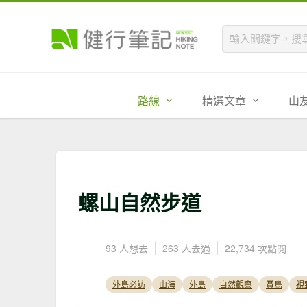
路線
精選文章
山
螺山自然步道
93 人想去
263 人去過
22,734 次點閱
外島必訪
山海
外島
自然觀察
賞鳥
視