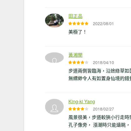
田正品
2022/08/01
美極了！
黃湘閔
2018/04/10
步道兩側皆臨海，沿途綠草如
無縹緲令人有如置身仙境的錯
King-ki Yang
2018/02/27
風景很美，步道較狹小行走時
孔子像旁， 漲潮時只能遠眺，