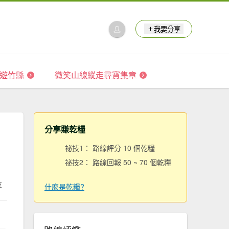
我要分享
 森遊竹縣
微笑山線縱走尋寶集章
分享賺乾糧
祕技1： 路線評分 10 個乾糧
祕技2： 路線回報 50 ~ 70 個乾糧
享
什麼是乾糧?