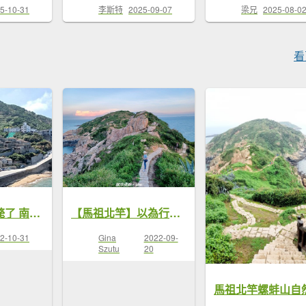
5-10-31
李斯特
2025-09-07
梁兄
2025-08-0
看
馬祖趴趴走熱斃了 南竿雲台山 北竿螺山步道
【馬祖北竿】以為行至天涯海角~超美的海景步道。 台灣百大必訪步道~螺山自然步道
2-10-31
Gina
2022-09-
Szutu
20