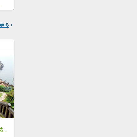
2
更多
馬祖北竿螺蚌山自然步道