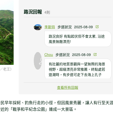
路況回報
4則
李斯特
步道狀況
2025-08-09
路況良好 有點起伏但不會太累, 沿途
風景無敵漂亮!
Chou
步道狀況
2025-08-09
有壯麗的地質景觀與一望無際的海景
／老王）
視野，超級漂亮非常推薦，終點處若
退潮時，有步道可走下去海上孔子
查看所有回報
Yi-Min Huang
步道狀況
2019-07-19
如中央氣象局預報陣風超過10級步道
居民早年採蚵、釣魚行走的小徑，但因風景秀麗，讓人有行至天
將封閉，前往請注意歐!
附近的「戰爭和平紀念公園」連成一大景區。