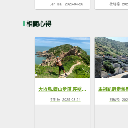
Jen Tsai
2026-04-26
杜明德
202
相關心得
大坵島.螺山步道.芹壁步道.壁山【簡直比出國還精采的馬祖北竿島】
李斯特
2025-08-24
劉禎禎
202