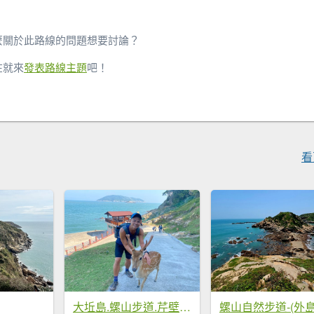
麼關於此路線的問題想要討論？
在就來
發表路線主題
吧！
看
大坵島.螺山步道.芹壁步道.壁山【簡直比出國還精采的馬祖北竿島】