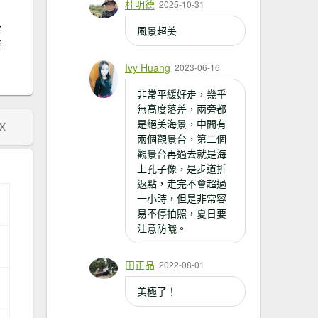
杜明德
2025-10-31
邊
風景超美
海
Ivy Huang
2023-06-16
非常平緩好走，幾乎
無高度落差，兩旁都
是絕美海景，中間有
X
兩個觀景台，第二個
觀景台再過去就是海
上孔子像，是步道折
返點，走完不會超過
一小時，但是非常容
易不停拍照，夏日要
注意防曬。
田正品
2022-08-01
美極了！