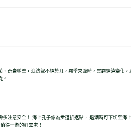
茵、奇岩峭壁，浪濤聲不絕於耳，霧季來臨時，雲霧繚繞變化，
覺。
需多注意安全！ 海上孔子像為步道折返點， 退潮時可下切至海
 值得一遊的好去處！