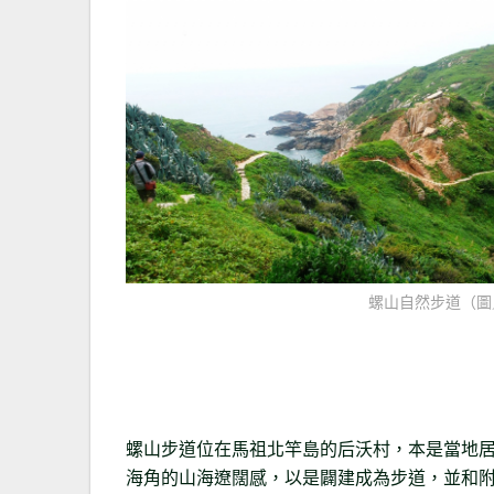
螺山自然步道（圖
螺山步道位在馬祖北竿島的后沃村，本是當地
海角的山海遼闊感，以是闢建成為步道，並和