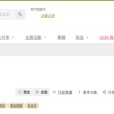
熱門關鍵字
淡蘭古道
友分享
主題活動
專輯
商品
2026
行前準備
更多功能
分
想去
去過
野好
景色開闊
百合花