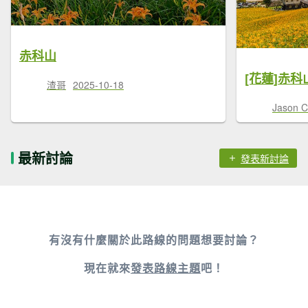
赤科山
[花蓮]赤
渣哥
2025-10-18
Jason C
最新討論
發表新討論
有沒有什麼關於此路線的問題想要討論？
現在就來
發表路線主題
吧！