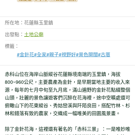
所在地：花蓮縣玉里鎮
出發點：
土地公廟
標籤：
#金針花
#全家
#親子
#視野好
#景色開闊
#古厝
赤科山位在海岸山脈縱谷花蓮縣境南端的玉里鎮，海拔
800~960公尺，主要農產為金針，是早期當地主要的收入來
源，每年的七月中旬至九月底，滿山遍野的金針花點綴整個
山頭，壯麗的景色讓遊客們沉醉在花海裡，途中空曠處還可
俯瞰山下的花東縱谷、秀姑巒溪與阡陌良田，搭配竹林、杉
林和錯落有致的農家，交織成一幅唯美的田園風景畫。
除了金針花海，這裡還有著名的「赤科三景」：一是唯妙唯