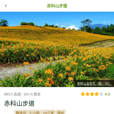
赤科山步道
赤科山金針花（圖／TK）
983人去過 / 241人想去
4.3
赤科山步道
難度低
2 小時
10公里
環狀