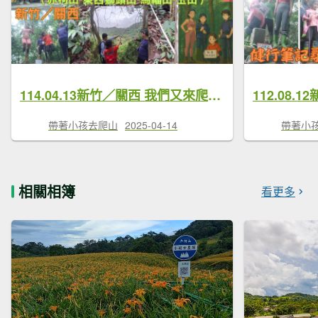
114.04.13新竹／關西 我們又來爬玉山了？赤柯雙獅馬玉8連峰8字型連走（赤柯山-東西獅頭山-馬福山-玉山）
帶著小孩去爬山
2025-04-14
帶著小
相關相簿
看更多