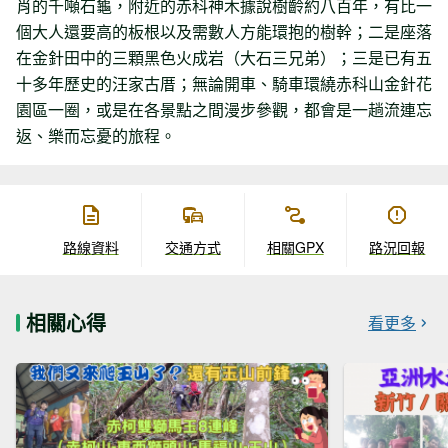
肖的千噸石龜，附近的赤科神木據說樹齡約八百年，有比一
個大人還要高的板根以及需數人方能環抱的樹幹；二是座落
在金針田中的三顆黑色火成岩（大石三兄弟）；三是已有五
十多年歷史的汪家古厝；無論開車、騎車環繞赤科山金針花
園區一圈，或是在各景點之間漫步參觀，都會是一趟流連忘
返、樂而忘憂的旅程。
路線資料
交通方式
相關GPX
路況回報
相關心得
看更多