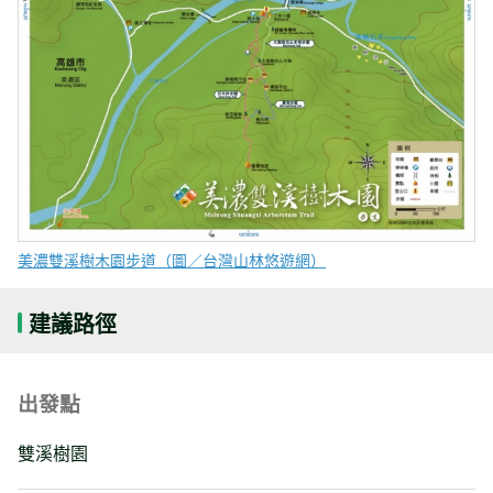
美濃雙溪樹木園步道（圖／台灣山林悠遊網）
建議路徑
出發點
雙溪樹園