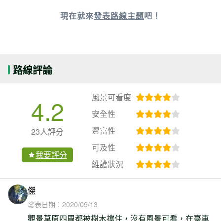
現在就來
發表路線主題
吧！
路線評論
風景可看度
4.2
安全性
豐富性
23人評分
可及性
我要評分
維護狀況
傑
發表日期：
2020/09/13
觀景草原四周都被樹木擋住，沒有風景可看，在臺車