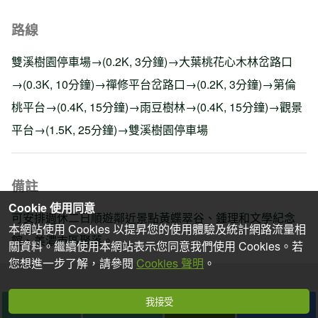
路線
雙溪樹園停車場→(0.2K, 3分鐘)→大葉桃花心木林岔路口
→(0.3K, 10分鐘)→禪修平台岔路口→(0.2K, 3分鐘)→第倫
桃平台→(0.4K, 15分鐘)→雨豆樹林→(0.4K, 15分鐘)→觀景
平台→(1.5K, 25分鐘)→雙溪樹園停車場
備註
Cookie 使用同意
可安排週休二日順遊鄰近景點黃蝶翠谷、鍾理和文學紀念
本網站使用 Cookies 以提昇您的使用體驗及統計網路流量相
館、美濃市區聚落。
關資料。繼續使用本網站表示您同意我們使用 Cookies。若
您想進一步了解，請參閱
Cookies 聲明
。
我接受
行前準備
想去
去過
分享