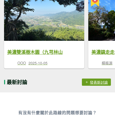
美濃雙溪樹木園（九芎林山
美濃鎮走走
OOO
2025-10-05
楊振源
最新討論
發表新討論
有沒有什麼關於此路線的問題想要討論？