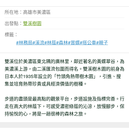
所在地：高雄市美濃區
出發點：
雙溪樹園
標籤：
#林務局
#溪流
#林蔭
#森林
#賞蝶
#搭公車
#親子
雙溪位於美濃區東北隅的廣林里，鄰近著名的黃蝶翠谷，為
美濃溪上游，由二溪匯流包圍而得名。雙溪樹木園的前身為
日本人於1935年設立的「竹頭角熱帶樹木園」，引進、搜
集並培育熱帶珍貴或具經濟價值的樹種。
步道的盡頭是最高點的觀景平台，步道設施及指標完善。行
走在高大的林蔭下，可感受濃密綠蔭的沁涼，放慢腳步，保
持愉悅的心，將是一趟很棒的森林之旅。