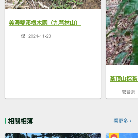
美濃雙溪樹木園（九芎林山）
傑
2024-11-23
茶頂山採茶
郭賢宗
相關相簿
看更多