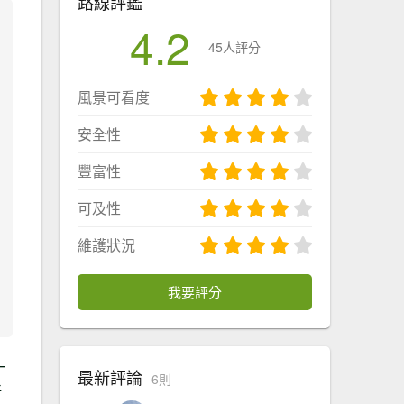
路線評鑑
4.2
45人評分
風景可看度
安全性
豐富性
可及性
維護狀況
我要評分
一
最新評論
6則
好