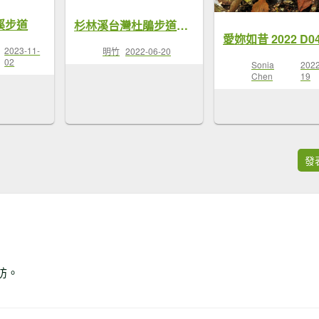
溪步道
杉林溪台灣杜鵑步道接燕庵步道涼爽輕鬆走
2023-11-
明竹
2022-06-20
02
Sonia
2022
Chen
19
發
訪。