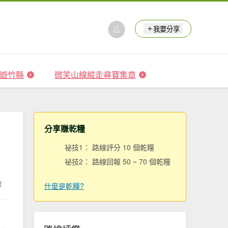
我要分享
 森遊竹縣
微笑山線縱走尋寶集章
分享賺乾糧
祕技1： 路線評分 10 個乾糧
祕技2： 路線回報 50 ~ 70 個乾糧
享
什麼是乾糧?