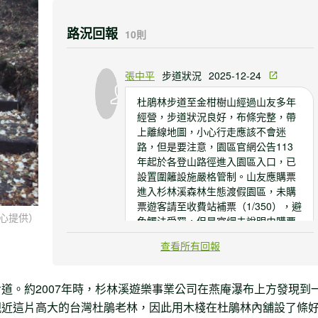
路況回報
10則
張中平
步道狀況
2025-12-24
杜鵑林步道至金柑樹山經過山友多年
經營，步道狀況良好，布條完整，帶
上離線地圖，小心行走應該不會迷
路，但是要注意，園區官網公告113
年起於各登山路徑進入園區入口，已
設置圍籬設施嚴格管制。山友應購票
進入杉林溪森林生態渡假園區，未購
票遊客請至收費站補票（1/350），避
心提供）
免觸法受罰，但是官網未說明由購票
經園區至金柑樹山山友如何通過圍
查看所有回報
籬？這點可能要請園區說明。
道。約2007年時，杉林溪遊樂事業公司在燕庵瀑布上方發現到
SodaJoy Tina
道路狀
2023-10-
Peng
況
08
親近這片高大的台灣杜鵑老林，因此用木棧在杜鵑林內舖設了條