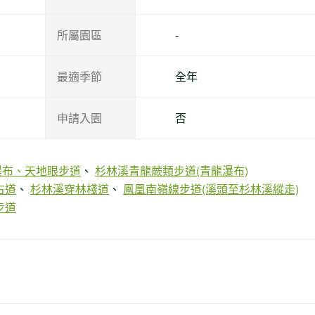
所屬園區
-
最適季節
全年
申請入園
否
瀑布、天地眼步道
杉林溪青龍蕨類步道(青龍瀑布)
古道
杉林溪穿林棧道
鳳凰南嶺線步道(溪頭至杉林溪縱走)
步道