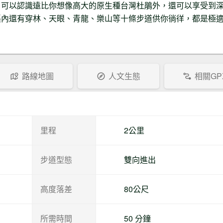
了可以認識遠比你想像高大的原生種台灣杜鵑外，還可以享受到
不通
溪內還有穿林、天眼、青龍、樂山等十條步道供你徜徉，都是極
Yuander Yun
步道狀況
2023-09-27
園內的杜鵑步道鋪設石階或木棧，沿
途指示牌明確。若要走去金柑樹山，
路線地圖
人文生態
相關GP
則會走入較原始的路徑，需要離線地
圖。
里程
2公里
步道型態
雙向進出
高度落差
80公尺
所需時間
50 分鐘