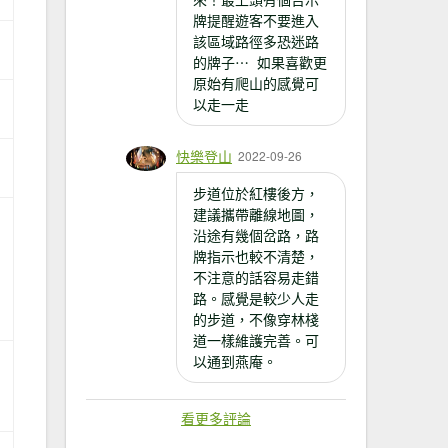
牌提醒遊客不要進入
該區域路徑多恐迷路
的牌子⋯ 如果喜歡更
原始有爬山的感覺可
以走一走
快樂登山
2022-09-26
步道位於紅樓後方，
建議攜帶離線地圖，
沿途有幾個岔路，路
牌指示也較不清楚，
不注意的話容易走錯
路。感覺是較少人走
的步道，不像穿林棧
道一樣維護完善。可
以通到燕庵。
看更多評論