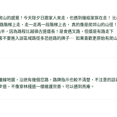
爬山的感覺！今天除夕日跟家人來走，也遇到幾組家族在走！ 比
一路階梯上走，走一走再一段階梯上去， 真的像是爬郊山的山徑
點半，因為路程比越嶺古道還長！是會遇叉路，但還是有路走下
客不要進入該區域路徑多恐迷路的牌子⋯ 如果喜歡更原始有爬
離線地圖，沿途有幾個岔路，路牌指示也較不清楚，不注意的話
步道，不像穿林棧道一樣維護完善。可以通到燕庵。