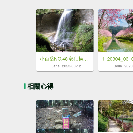
小百岳NO.48 彰化橫山。八卦山 猴探井 溪州公園，溪頭，杉林溪，大崙山銀杏茶園 中寮龍鳳瀑布
Jane
2023-08-12
Bella
2023
相關心得