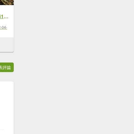
愛妳如昔 2022 D0415 山中精靈 : 一葉蘭
-04-
表評論