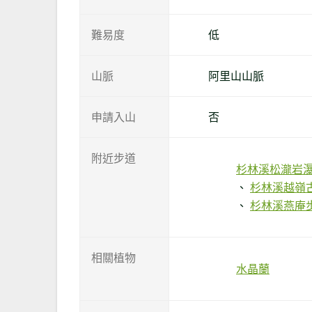
難易度
低
山脈
阿里山山脈
申請入山
否
附近步道
杉林溪松瀧岩
杉林溪越嶺
杉林溪燕庵
相關植物
水晶蘭