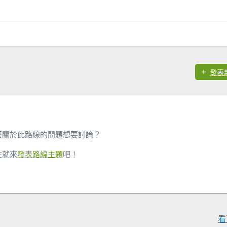
發表
麼關於此路線的問題想要討論？
在就來
發表路線主題
吧！
看