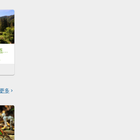
杉林溪杜鵑步道、燕庵步道輕鬆走
8
更多