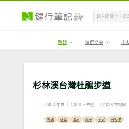
路線
精選文章
山
杉林溪台灣杜鵑步道
253 人想去
1,306 人去過
27,038 次點閱
杜鵑
林蔭
清涼
親子
全家
搭客運