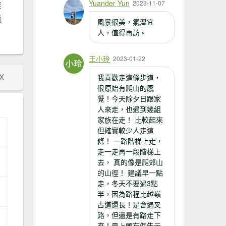
Yuander Yun
2023-11-07
深
適
風景很美，氣溫宜
人，值得再訪。
王小玲
2023-01-22
X
我喜歡走這條步道，
很原始有爬山的感
覺！今天除夕日跟家
人來走，也遇到幾組
家族在走！ 比較起來
但確實較少人走這
條！ 一路階梯上走，
走一走再一段階梯上
去， 真的像是爬郊山
的山徑！ 建議早一點
走，冬天不要過3點
半，因為路程比越嶺
古道還長！是會遇叉
路，但還是有路走下
來！最上頭有個告示