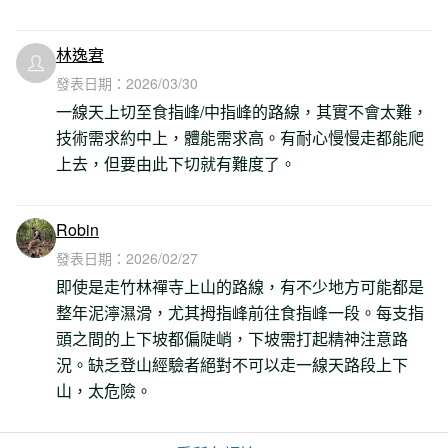
林逸宭
發表日期：
2026/03/30
一線天上切至食指峰/中指峰的路線，其實不會太難，
技術需求約中上，體能需求高。有耐心慢慢走都能爬
上去，但要由此下切就有難度了。
Robin
發表日期：
2026/02/27
即使是走竹林禪寺上山的路線，有不少地方可能都是
整年泥濘濕滑，尤其拇指峰前往食指峰一段。每支指
頭之間的上下坡都偏陡峭，下坡需打起精神注意路
況。缺乏登山經驗者絕對不可以走一線天路段上下
山，太危險。