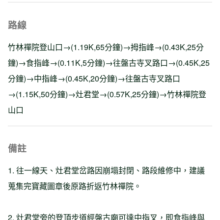
路線
竹林禪院登山口→(1.19K,65分鐘)→拇指峰→(0.43K,25分
鐘)→食指峰→(0.11K,5分鐘)→往盤古寺叉路口→(0.45K,25
分鐘)→中指峰→(0.45K,20分鐘)→往盤古寺叉路口
→(1.15K,50分鐘)→灶君堂→(0.57K,25分鐘)→竹林禪院登
山口
備註
1. 往一線天、灶君堂岔路因崩塌封閉、路段維修中，建議
蒐集完寶藏圖章後原路折返竹林禪院。
2. 灶君堂旁的登頂步道經盤古廟可達中指叉，即食指峰與