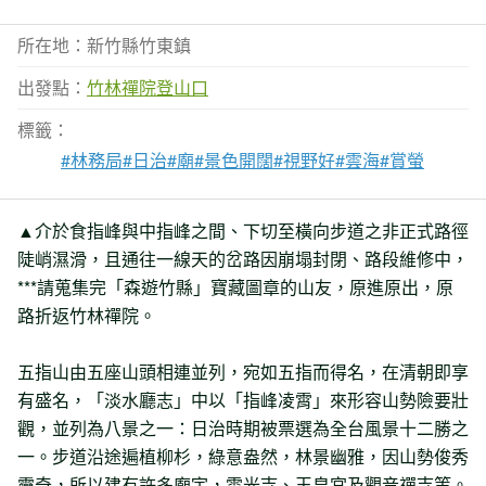
所在地：新竹縣竹東鎮
出發點：
竹林禪院登山口
標籤：
#林務局
#日治
#廟
#景色開闊
#視野好
#雲海
#賞螢
▲介於食指峰與中指峰之間、下切至橫向步道之非正式路徑
陡峭濕滑，且通往一線天的岔路因崩塌封閉、路段維修中，
***請蒐集完「森遊竹縣」寶藏圖章的山友，原進原出，原
路折返竹林禪院。
五指山由五座山頭相連並列，宛如五指而得名，在清朝即享
有盛名，「淡水廳志」中以「指峰凌霄」來形容山勢險要壯
觀，並列為八景之一：日治時期被票選為全台風景十二勝之
一。步道沿途遍植柳杉，綠意盎然，林景幽雅，因山勢俊秀
靈奇，所以建有許多廟宇，雲光寺、玉皇宮及觀音禪寺等。