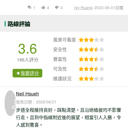
1
4
0
Ivy Huang
2023-06-01回覆
路線評論
風景可看度
3.6
安全性
豐富性
186人評分
可及性
我要評分
維護狀況
Neil Hsueh
發表日期：
2026/06/21
步道全程維持良好，踩點清楚，且沿途植披均不影響
行走。且到中指峰附近後的展望，相當引人入勝，令
人感到驚喜。