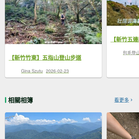
包毛登
【新竹竹東】五指山登山步道
Gina Szutu
2026-02-23
相關相簿
看更多