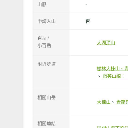
山脈
-
申請入山
否
百岳 /
大湖頂山
小百岳
附近步道
樹林大棟山、
微笑山線：
相關山岳
大棟山
青龍
相關連結
陽明山腳下的