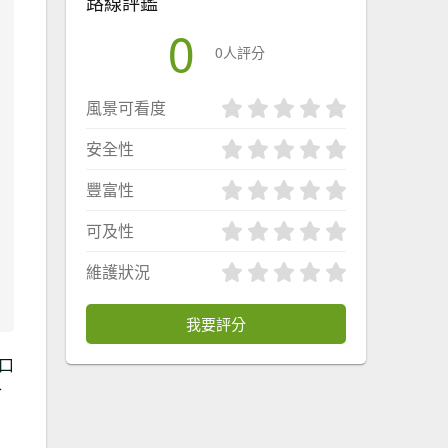
路線評鑑
0
0人評分
風景可看度
安全性
豐富性
可及性
維護狀況
我要評分
口
合