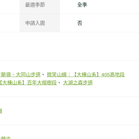
最適季節
全季
申請入園
否
青龍嶺、大同山步道
微笑山線：【大棟山系】405高地段
【大棟山系】百年大榕樹段
大湖之森步道
嶺
法蘭克