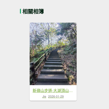
相關相簿
新嶺山步道-大湖頂山-大棟山-鶯歌大榕樹-福源山步道
Jie
2026-01-29