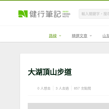
路線
精選文章
山
大湖頂山步道
0 人想去
3 人去過
857 次點閱