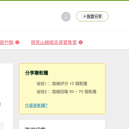
我要分享
 森遊竹縣
微笑山線縱走尋寶集章
分享賺乾糧
祕技1： 路線評分 10 個乾糧
祕技2： 路線回報 50 ~ 70 個乾糧
享
什麼是乾糧?