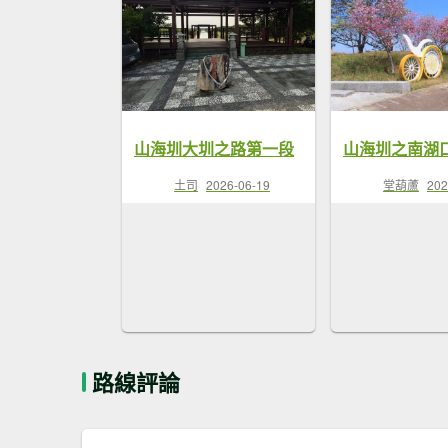
山海圳大圳之路第一段
土司
2026-06-19
堂葫蘆
202
路線評論