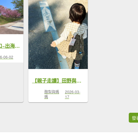
山海圳之南湖口~出海口(YouBike篇)
6-06-02
【親子走讀】田野與水圳之間—走進水利傳奇的大圳之路
酪梨與媽
2026-03-
媽
17
發