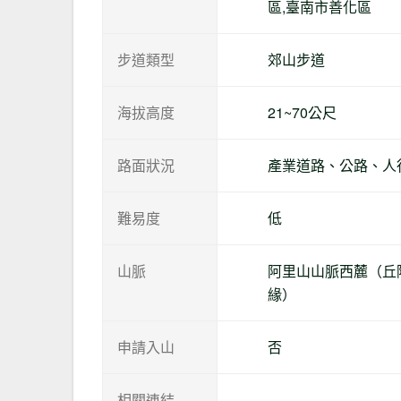
區,臺南市善化區
步道類型
郊山步道
海拔高度
21~70公尺
路面狀況
產業道路、公路、人
難易度
低
山脈
阿里山山脈西麓（丘
緣）
申請入山
否
相關連結