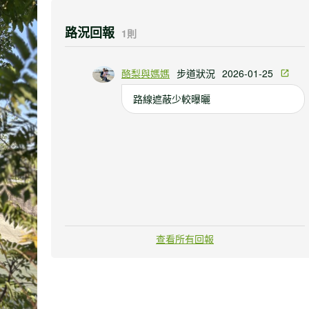
路況回報
1則
酪梨與媽媽
步道狀況
2026-01-25
路線遮蔽少較曝曬
查看所有回報