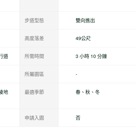
步道型態
雙向進出
高度落差
49公尺
行道
所需時間
3 小時 10 分鐘
所屬園區
-
陵地
最適季節
春、秋、冬
申請入園
否