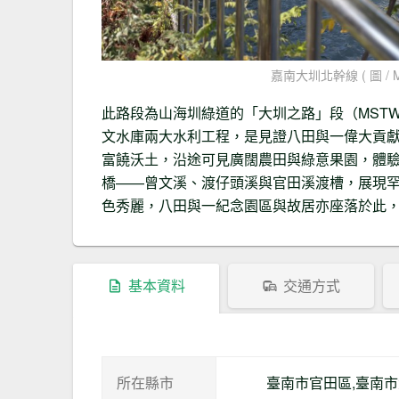
嘉南大圳北幹線 ( 圖 / Mic
此路段為山海圳綠道的「大圳之路」段（MSTW
文水庫兩大水利工程，是見證八田與一偉大貢
富饒沃土，沿途可見廣闊農田與綠意果園，體
橋——曾文溪、渡仔頭溪與官田溪渡槽，展現
色秀麗，八田與一紀念園區與故居亦座落於此
基本資料
交通方式
所在縣市
臺南市官田區,臺南