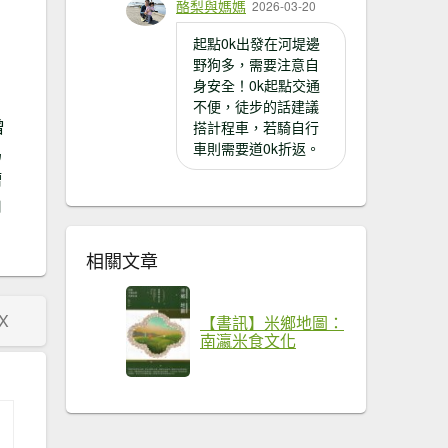
酪梨與媽媽
2026-03-20
起點0k出發在河堤邊
野狗多，需要注意自
身安全！0k起點交通
不便，徒步的話建議
曾
搭計程車，若騎自行
車則需要道0k折返。
為
槽
山
相關文章
X
【書訊】米鄉地圖：
南瀛米食文化