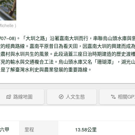
helle )
07–08)。「大圳之路」沿著嘉南大圳而行，串聯烏山頭水庫與
獻的經典路線。嘉南平原昔日為看天田，因嘉南大圳的興建而成
驗農村與水圳共生的風景。此段涵蓋三座日治時期建造的歷史渡
罕見的輸水與交通複合工法。烏山頭水庫又名「珊瑚潭」，湖光
，是了解臺灣水利史與農業發展的重要路線。
路線地圖
人文生態
相關GP
市六甲
里程
13.58公里