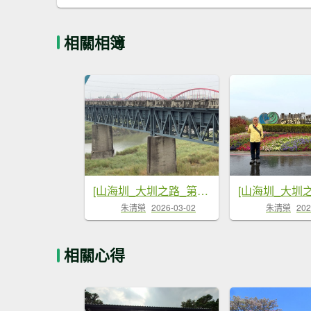
相關相簿
[山海圳_大圳之路_第一段] 2026_0228 茄拔天后宮_南湖口_曾文溪渡槽橋
朱清榮
2026-03-02
朱清榮
202
相關心得