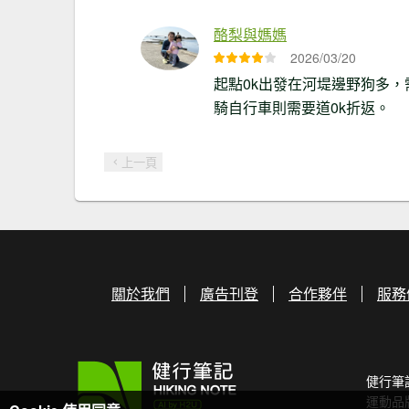
酪梨與媽媽
2026/03/20
起點0k出發在河堤邊野狗多
騎自行車則需要道0k折返。
上一頁
關於我們
廣告刊登
合作夥伴
服務
健行筆
運動品