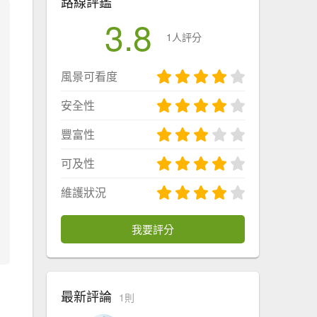
路線評鑑
3.8
1人評分
風景可看度
安全性
豐富性
可及性
維護狀況
我要評分
最新評論
1則