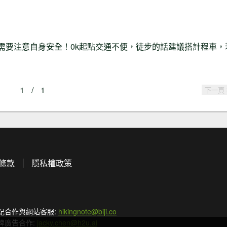
，需要注意自身安全！0k起點交通不便，徒步的話建議搭計程車，
1
/
1
下一頁
條款
隱私權政策
記合作與網站客服:
hikingnote@biji.co
牌廣告合作:
jacky.chen@h2u.ai