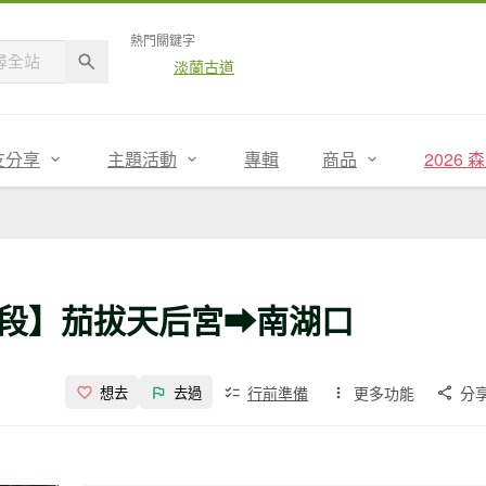
熱門關鍵字
淡蘭古道
友分享
主題活動
專輯
商品
2026
段】茄拔天后宮⮕南湖口
行前準備
更多功能
分
想去
去過