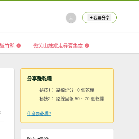
我要分享
 森遊竹縣
微笑山線縱走尋寶集章
分享賺乾糧
祕技1： 路線評分 10 個乾糧
祕技2： 路線回報 50 ~ 70 個乾糧
享
什麼是乾糧?