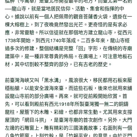
艋舺（今萬華）是臺北市開發最早的地方，而臺北第一名剎
──龍山寺，就是當地居民信仰、活動、集會和指揮的中
心。據說以前有一個人把佩帶的觀音菩薩香火袋，遺掛在一
棵大榕樹上，到了夜晚竟然發出光芒。更奇怪的是有求必
應，非常靈驗。所以信徒就在那個地方建立龍山寺，從西元
1738年開始，到西元1740年落成。二百多年來，龍山寺經
過多次的修建，整個結構是完整「回」字形，在傳統的寺廟
建築中，是一種非常尊貴的佈局。在廣場上，可注意地板石
材，其中切割較不整齊的部分，已有古老的歷史。
前臺灣海峽又叫「黑水溝」，風浪很大，移民都用石板來壓
穩船艙，以能安全渡海來臺，而這些石板，後來也就用來舖
設龍山寺前的部分廣場。再來，就可從前殿開始欣賞。首
先，可以看到殿前有西元1918年所製臺灣獨一無二的銅鑄
龍柱，屋簷下的木雕、彩繪，也都非常生動。尤其用來支撐
屋頂的「網目斗拱」，是臺灣寺廟的首次創作。另外，大門
左邊的石雕窗上，雕有精彩的三國演義故事；右面則有一個
八角竹節窗，上刻竹幹，是「竹報平安」的意思。由於正門