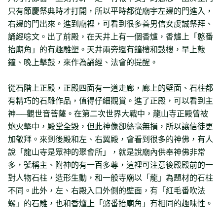
只有節慶祭典時才打開，所以平時都從廟宇左邊的門進入，
右邊的門出來。進到廟裡，可看到很多善男信女虔誠祭拜、
誦經唸文。出了前殿，在天井上有一個香爐，香爐上「憨番
抬廟角」的有趣雕塑。天井兩旁還有鐘樓和鼓樓，早上敲
鐘、晚上擊鼓，來作為誦經、法會的提醒。
從石階上正殿，正殿四面有一道走廊，廊上的壁面、石柱都
有精巧的石雕作品，值得仔細觀賞。進了正殿，可以看到主
神──觀世音菩薩。在第二次世界大戰中，龍山寺正殿曾被
炮火擊中，殿堂全毀，但此神像卻絲毫無損，所以讓信徒更
加敬拜。來到後殿和左、右翼殿，會看到很多的神佛，有人
說「龍山寺是眾神的聚會所」，就是說廟內供奉神佛非常
多，號稱主、附神的有一百多尊，這裡可注意後殿殿前的一
對人物石柱，造形生動，和一般寺廟以「龍」為題材的石柱
不同。此外，左、右殿入口外側的壁面，有「紅毛番吹法
螺」的石雕，也和香爐上「憨番抬廟角」有相同的趣味性。