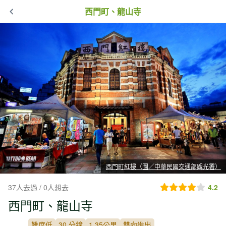
西門町、龍山寺
西門町紅樓（圖／中華民國交通部觀光署）
37人去過 / 0人想去
4.2
西門町、龍山寺
難度低
30 分鐘
1.35公里
雙向進出