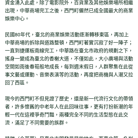
資金湧入此處，除了電影院外，百貨業及其他娛樂場所相繼
出現，中華商場完工之後，西門町儼然已成全國最大的商業
娛樂中心。
民國80年代，臺北的商業娛樂活動逐漸轉移東區，再加上
中華商場的拆除與道路整頓，西門町著實沉寂了好一陣子；
一直到捷運板南線完工，中華路在臺北市政府的規劃之下，
搖身一變成為臺北的香榭大道，不僅如此，大小廣場與活動
空間如雨後春筍般地成長，每到週末假日，人群聚集在此從
事文藝或運動、音樂表演等的活動，再度把商機與人潮又拉
回了西區。
現今的西門町不但見證了歷史，還是新一代流行文化的帶領
者，許多懷舊的中老年人在此回味往事，更有打扮新潮的年
輕一代在這裡爭奇鬥豔，兩種完全不同的生活型態在此交
流，滿足了不同需要的族群。