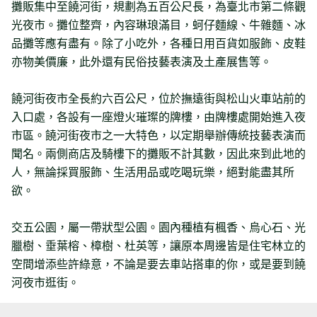
攤販集中至饒河街，規劃為五百公尺長，為臺北市第二條觀
光夜市。攤位整齊，內容琳琅滿目，蚵仔麵線、牛雜麵、冰
品攤等應有盡有。除了小吃外，各種日用百貨如服飾、皮鞋
亦物美價廉，此外還有民俗技藝表演及土產展售等。
饒河街夜市全長約六百公尺，位於撫遠街與松山火車站前的
入口處，各設有一座燈火璀璨的牌樓，由牌樓處開始進入夜
市區。饒河街夜市之一大特色，以定期舉辦傳統技藝表演而
聞名。兩側商店及騎樓下的攤販不計其數，因此來到此地的
人，無論採買服飾、生活用品或吃喝玩樂，絕對能盡其所
欲。
交五公園，屬一帶狀型公園。園內種植有楓香、烏心石、光
臘樹、垂葉榕、樟樹、杜英等，讓原本周邊皆是住宅林立的
空間增添些許綠意，不論是要去車站搭車的你，或是要到饒
河夜市逛街。