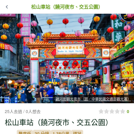
松山車站（饒河夜市、交五公園）
饒河街觀光夜市（圖／中華民國交通部觀光署）
25人去過 / 0人想去
0
松山車站（饒河夜市、交五公園）
難度低
30 分鐘
1.38公里
環狀