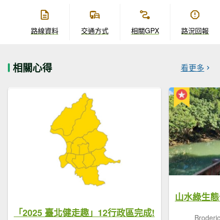
路線資料
交通方式
相關GPX
路況回報
相關心得
看更多
「2025 臺北健走趣」12行政區完成!
Brode