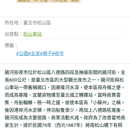
所在地：臺北市松山區
出發點：
松山車站
標籤：
#公園
#全家
#親子
#夜市
饒河街夜市位於松山區八德路四段及撫遠街間的饒河街，全
長600公尺，是臺北市區的大型觀光夜市之一。饒河街與松
山車站一帶舊稱錫口，因基隆河水深，使本區得舟楫之便，
而成為基隆、宜蘭貨物運至臺北城之轉運站，當時商賈雲
集、舟船輻輳，極一時之盛，故使本區有「小蘇州」之稱。
後因港岸河水淤積，停泊船隻漸少，再加上八德路拓寬後，
饒河街成為次要道路，商業活動大減。政府為了改善當地商
家生計，遂於民國76年（西元1987年）將南松山橋下有照